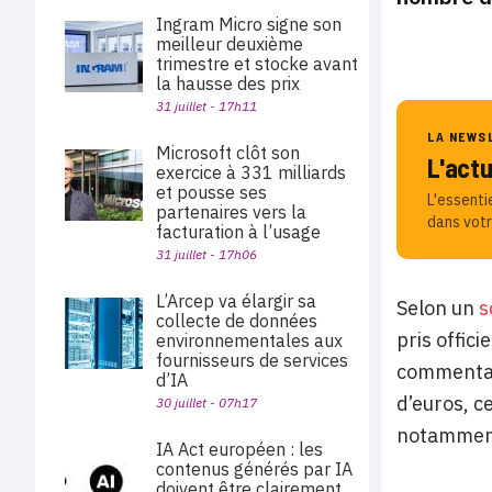
Ingram Micro signe son
meilleur deuxième
trimestre et stocke avant
la hausse des prix
31 juillet - 17h11
LA NEWS
Microsoft clôt son
L'act
exercice à 331 milliards
et pousse ses
L'essenti
partenaires vers la
dans votr
facturation à l’usage
31 juillet - 17h06
L’Arcep va élargir sa
Selon un
s
collecte de données
pris offic
environnementales aux
fournisseurs de services
commentair
d’IA
d’euros, c
30 juillet - 07h17
notamment 
IA Act européen : les
contenus générés par IA
doivent être clairement