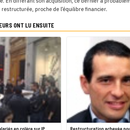
. En différant son acquisition, ce dernier a probableme
 restructurée, proche de l’équilibre financier.
EURS ONT LU ENSUITE
alariés en colère sur IP
Restructuration achevée po