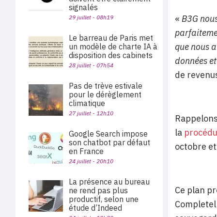
signalés
«
B3G nous
29 juillet - 08h19
parfaitemen
Le barreau de Paris met
que nous av
un modèle de charte IA à
disposition des cabinets
données e
28 juillet - 07h54
de revenus
Pas de trève estivale
pour le dérèglement
climatique
27 juillet - 12h10
Rappelon
la
procédu
Google Search impose
son chatbot par défaut
octobre et
en France
24 juillet - 20h10
La présence au bureau
Ce plan pr
ne rend pas plus
productif, selon une
Completel 
étude d’Indeed