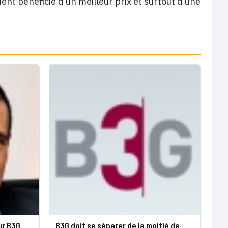
nt bénéficié d’un meilleur prix et surtout d’une
ur B3G
B3G doit se séparer de la moitié de