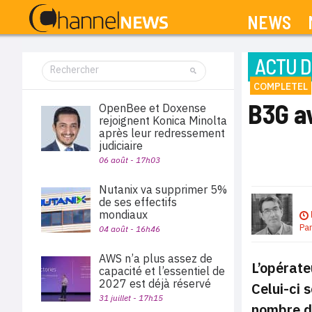
NEWS
ACTU D
COMPLETEL
B3G a
OpenBee et Doxense
rejoignent Konica Minolta
après leur redressement
judiciaire
06 août - 17h03
Nutanix va supprimer 5%
de ses effectifs
mondiaux
Pa
04 août - 16h46
AWS n’a plus assez de
L’opérate
capacité et l’essentiel de
2027 est déjà réservé
Celui-ci 
31 juillet - 17h15
nombre d