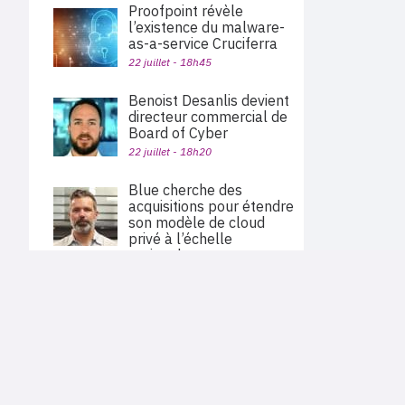
Proofpoint révèle
l’existence du malware-
as-a-service Cruciferra
22 juillet - 18h45
Benoist Desanlis devient
directeur commercial de
Board of Cyber
22 juillet - 18h20
Blue cherche des
acquisitions pour étendre
son modèle de cloud
privé à l’échelle
nationale
22 juillet - 12h51
PLAN DU SITE
Actu des sociétés
Palo Alto Networks va
Agenda
acquérir Embrace pour
Nous proposons aux professionnels des marchés de
En bref
l'informatique et des télécoms une information centrée
étendre sa plateforme
exclusivement sur les problématiques business, les pratiques
Expertises
d’observabilité
métiers de l'ensemble des acteurs du channel français
Interviews
(Constructeurs informatique et télécoms, éditeurs,
22 juillet - 11h40
distributeurs, revendeurs, opérateurs, ISV, MSP, VARs,...)