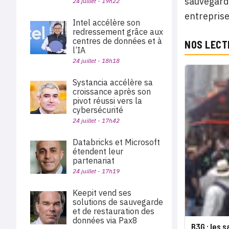
sauvegarde
24 juillet - 19h22
entreprise
Intel accélère son
redressement grâce aux
centres de données et à
NOS LECT
l’IA
24 juillet - 18h18
Systancia accélère sa
croissance après son
pivot réussi vers la
cybersécurité
24 juillet - 17h42
Databricks et Microsoft
étendent leur
partenariat
24 juillet - 17h19
Keepit vend ses
solutions de sauvegarde
et de restauration des
données via Pax8
B3G : les s