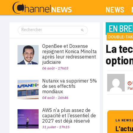
NEWS
EN BRE
DOUBLE-TAK
La te
OpenBee et Doxense
rejoignent Konica Minolta
optio
après leur redressement
judiciaire
06 août - 17h03
Nutanix va supprimer 5%
de ses effectifs
Pa
mondiaux
04 août - 16h46
AWS n’a plus assez de
capacité et l’essentiel de
2027 est déjà réservé
LA NEWS
L'act
31 juillet - 17h15