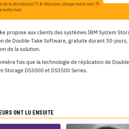
el de la distribution IT & télécoms, chaque matin vers 7h
e boîte mail.
ke propose aux clients des systèmes IBM System Stor
on de Double-Take Software, gratuite durant 30-jours, 
on de la solution.
remière fois que la technologie de réplication de Dou
m Storage DS3000 et DS3500 Series.
EURS ONT LU ENSUITE