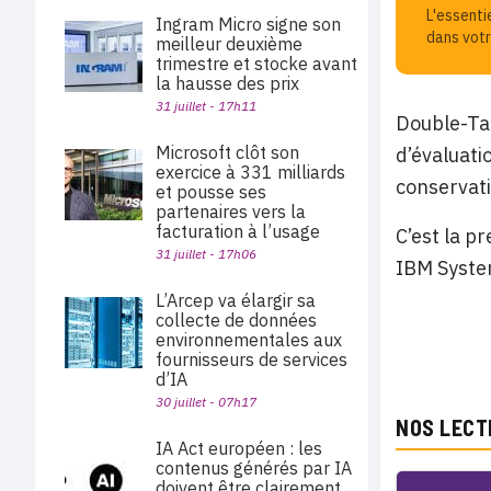
L'essenti
Ingram Micro signe son
dans votr
meilleur deuxième
trimestre et stocke avant
la hausse des prix
31 juillet - 17h11
Double-Ta
Microsoft clôt son
d’évaluati
exercice à 331 milliards
conservati
et pousse ses
partenaires vers la
facturation à l’usage
C’est la p
31 juillet - 17h06
IBM Syste
L’Arcep va élargir sa
collecte de données
environnementales aux
fournisseurs de services
d’IA
30 juillet - 07h17
NOS LECT
IA Act européen : les
contenus générés par IA
doivent être clairement