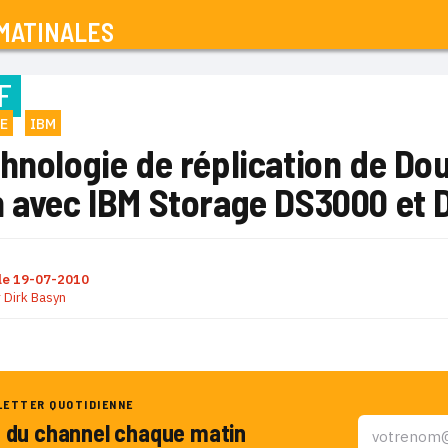
MATINALES
F
E
IBM
chnologie de réplication de D
n avec IBM Storage DS3000 et 
le
19-07-2010
r
Dirk Basyn
LETTER QUOTIDIENNE
u du channel chaque matin