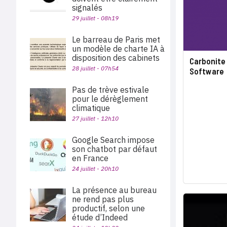
signalés
29 juillet - 08h19
Le barreau de Paris met
un modèle de charte IA à
disposition des cabinets
Carbonite
28 juillet - 07h54
Software
Pas de trève estivale
pour le dérèglement
climatique
27 juillet - 12h10
Google Search impose
son chatbot par défaut
en France
24 juillet - 20h10
La présence au bureau
ne rend pas plus
productif, selon une
étude d’Indeed