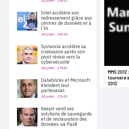
24 juillet - 19h22
Intel accélère son
redressement grâce aux
centres de données et à
l’IA
24 juillet - 18h18
Systancia accélère sa
croissance après son
pivot réussi vers la
cybersécurité
24 juillet - 17h42
MMS 2012 :
tournera 
Databricks et Microsoft
2012
étendent leur
partenariat
24 juillet - 17h19
Keepit vend ses
solutions de sauvegarde
et de restauration des
données via Pax8