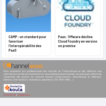
CAMP : un standard pour
Paas : VMware décline
favoriser
Cloud Foundry en version
l’interopérabilité des
on premise
PaaS
Nous proposons aux professionnels des marchés de l'informatique et des télécoms une
information centrée exclusivement sur les problématiques business, les pratiques métiers de
l'ensemble des acteurs du channel français (Constructeurs informatique et télécoms,
éditeurs, distributeurs, revendeurs, opérateurs, ISV, MSP, VARs,...)
Cloud privé
|
Infogérance