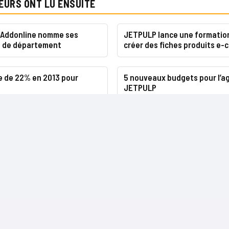
EURS ONT LU ENSUITE
 Addonline nomme ses
JETPULP lance une formatio
s de département
créer des fiches produits e
e de 22% en 2013 pour
5 nouveaux budgets pour l’a
JETPULP
NOS SITES
CONTACTS