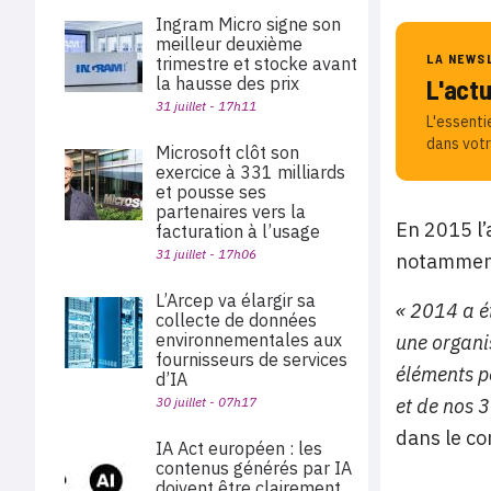
Ingram Micro signe son
meilleur deuxième
LA NEWS
trimestre et stocke avant
la hausse des prix
L'act
31 juillet - 17h11
L'essenti
dans votr
Microsoft clôt son
exercice à 331 milliards
et pousse ses
partenaires vers la
En 2015 l’
facturation à l’usage
31 juillet - 17h06
notamment
L’Arcep va élargir sa
« 2014 a é
collecte de données
environnementales aux
une organis
fournisseurs de services
éléments po
d’IA
30 juillet - 07h17
et de nos 3
dans le co
IA Act européen : les
contenus générés par IA
doivent être clairement