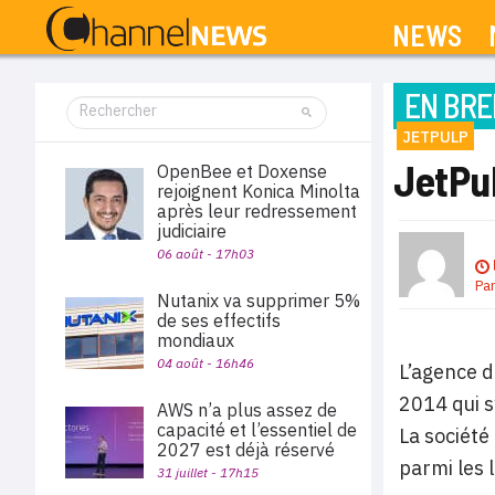
NEWS
EN BRE
JETPULP
JetPul
OpenBee et Doxense
rejoignent Konica Minolta
après leur redressement
judiciaire
06 août - 17h03
Pa
Nutanix va supprimer 5%
de ses effectifs
mondiaux
04 août - 16h46
L’agence d
2014 qui s’
AWS n’a plus assez de
capacité et l’essentiel de
La société
2027 est déjà réservé
parmi les 
31 juillet - 17h15