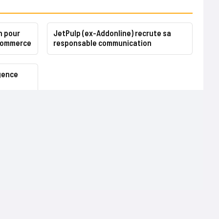
n pour
JetPulp (ex-Addonline) recrute sa
-commerce
responsable communication
gence
Terms of use