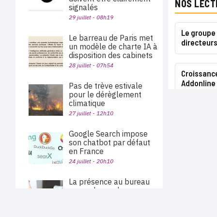
NOS LECT
signalés
29 juillet - 08h19
Le groupe
Le barreau de Paris met
directeur
un modèle de charte IA à
disposition des cabinets
28 juillet - 07h54
Croissanc
Addonline
Pas de trève estivale
pour le dérèglement
climatique
27 juillet - 12h10
Google Search impose
son chatbot par défaut
en France
24 juillet - 20h10
La présence au bureau
ne rend pas plus
productif, selon une
étude d’Indeed
PLAN DU SITE