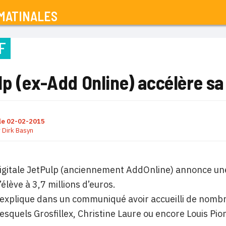
MATINALES
F
p (ex-Add Online) accélère sa
le
02-02-2015
r
Dirk Basyn
igitale JetPulp (anciennement AddOnline) annonce une
élève à 3,7 millions d’euros.
 explique dans un communiqué avoir accueilli de nombre
lesquels Grosfillex, Christine Laure ou encore Louis Pio