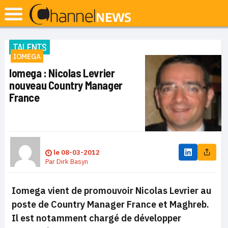
TALENTS
IOMEGA
Iomega : Nicolas Levrier
nouveau Country Manager
France
le
08-03-2012
Par
Dirk Basyn
Iomega vient de promouvoir Nicolas Levrier au
poste de Country Manager France et Maghreb.
Il est notamment chargé de développer