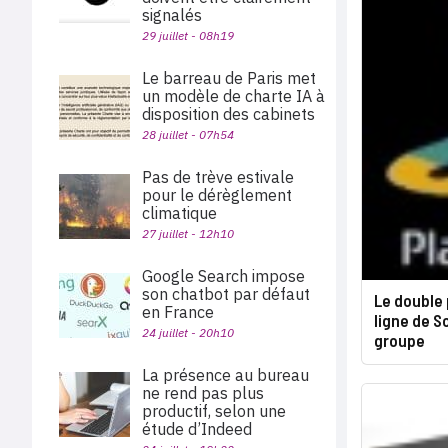
signalés
29 juillet - 08h19
Le barreau de Paris met
un modèle de charte IA à
disposition des cabinets
28 juillet - 07h54
Pas de trève estivale
pour le dérèglement
climatique
27 juillet - 12h10
Google Search impose
son chatbot par défaut
Le double 
en France
ligne de So
24 juillet - 20h10
groupe
La présence au bureau
ne rend pas plus
productif, selon une
étude d’Indeed