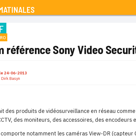
MATINALES
F
CRO
m référence Sony Video Securi
le
24-06-2013
r
Dirk Basyn
it des produits de vidéosurveillance en réseau comme
CCTV, des moniteurs, des accessoires, des encodeurs et 
comporte notamment les caméras View-DR (capteur CM