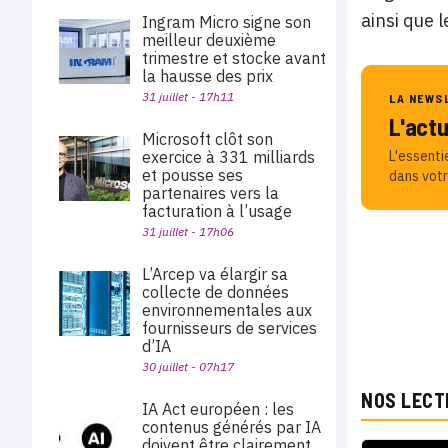
ainsi que 
Ingram Micro signe son
meilleur deuxième
trimestre et stocke avant
la hausse des prix
31 juillet - 17h11
LA NEWS
L'act
Microsoft clôt son
exercice à 331 milliards
L'essenti
et pousse ses
dans votr
partenaires vers la
facturation à l’usage
31 juillet - 17h06
L’Arcep va élargir sa
collecte de données
environnementales aux
fournisseurs de services
d’IA
30 juillet - 07h17
NOS LECT
IA Act européen : les
contenus générés par IA
doivent être clairement