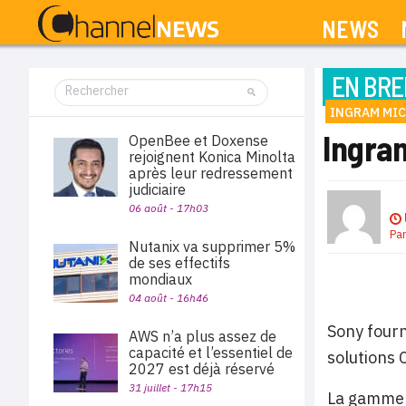
NEWS
EN BRE
INGRAM MI
Ingra
OpenBee et Doxense
rejoignent Konica Minolta
après leur redressement
judiciaire
06 août - 17h03
Pa
Nutanix va supprimer 5%
de ses effectifs
mondiaux
04 août - 16h46
Sony fourn
AWS n’a plus assez de
capacité et l’essentiel de
solutions 
2027 est déjà réservé
31 juillet - 17h15
La gamme 