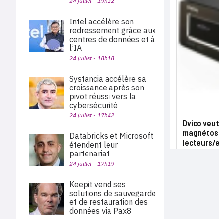
24 juillet - 19h22
Intel accélère son
redressement grâce aux
centres de données et à
l’IA
24 juillet - 18h18
Systancia accélère sa
croissance après son
pivot réussi vers la
cybersécurité
24 juillet - 17h42
Dvico veut
magnétos
Databricks et Microsoft
lecteurs/
étendent leur
partenariat
24 juillet - 17h19
Keepit vend ses
solutions de sauvegarde
et de restauration des
données via Pax8