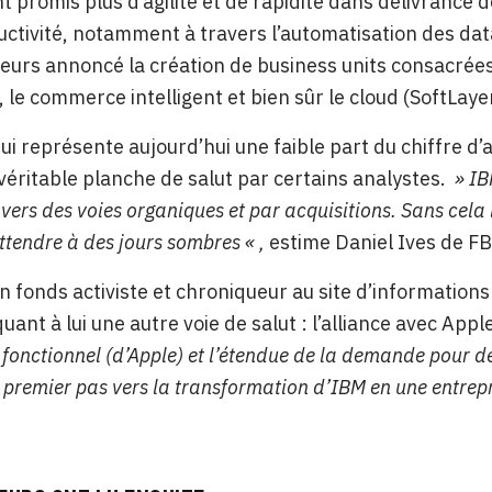
promis plus d’agilité et de rapidité dans délivrance d
uctivité, notamment à travers l’automatisation des da
illeurs annoncé la création de business units consacrée
, le commerce intelligent et bien sûr le cloud (SoftLayer
qui représente aujourd’hui une faible part du chiffre d’
éritable planche de salut par certains analystes.
» IBM
vers des voies organiques et par acquisitions. Sans cela 
ttendre à des jours sombres « ,
estime Daniel Ives de FB
n fonds activiste et chroniqueur au site d’informatio
uant à lui une autre voie de salut : l’alliance avec Appl
 fonctionnel (d’Apple) et l’étendue de la demande pour d
n premier pas vers la transformation d’IBM en une entrep