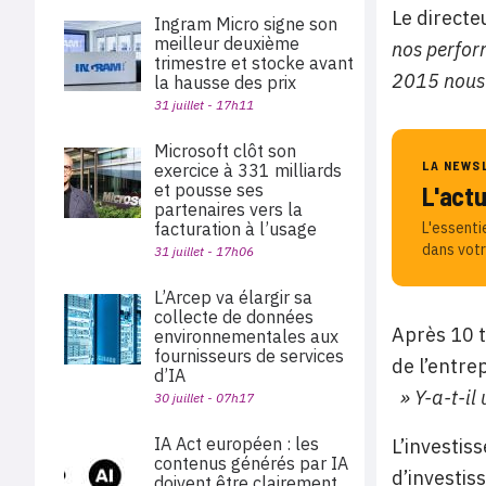
Le directe
Ingram Micro signe son
meilleur deuxième
nos perfor
trimestre et stocke avant
2015 nous 
la hausse des prix
31 juillet - 17h11
Microsoft clôt son
LA NEWS
exercice à 331 milliards
et pousse ses
L'act
partenaires vers la
facturation à l’usage
L'essenti
dans votr
31 juillet - 17h06
L’Arcep va élargir sa
collecte de données
Après 10 t
environnementales aux
fournisseurs de services
de l’entrep
d’IA
» Y-a-t-il 
30 juillet - 07h17
IA Act européen : les
L’investis
contenus générés par IA
d’investis
doivent être clairement