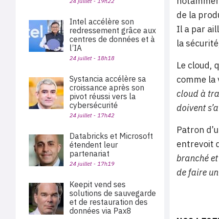
notamment 
24 juillet - 19h22
de la prod
Intel accélère son
Il a par a
redressement grâce aux
centres de données et à
la sécurité
l’IA
24 juillet - 18h18
Le cloud, 
Systancia accélère sa
comme la v
croissance après son
cloud à tra
pivot réussi vers la
cybersécurité
doivent s’a
24 juillet - 17h42
Patron d’u
Databricks et Microsoft
entrevoit q
étendent leur
partenariat
branché et
24 juillet - 17h19
de faire u
Keepit vend ses
solutions de sauvegarde
et de restauration des
données via Pax8