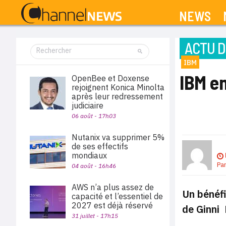
NEWS
ACTU D
IBM
IBM en
OpenBee et Doxense
rejoignent Konica Minolta
après leur redressement
judiciaire
06 août - 17h03
Nutanix va supprimer 5%
de ses effectifs
mondiaux
Pa
04 août - 16h46
AWS n’a plus assez de
Un bénéfi
capacité et l’essentiel de
2027 est déjà réservé
de Ginni 
31 juillet - 17h15