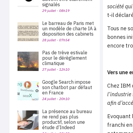
signalés
société qui
29 juillet - 08h19
t-il décla
Le barreau de Paris met
Tous ne so
un modèle de charte IA à
disposition des cabinets
bonnes ini
28 juillet - 07h54
encore tro
Pas de trève estivale
pour le dérèglement
climatique
27 juillet - 12h10
Vers une e
Google Search impose
Chez IBM o
son chatbot par défaut
en France
l’industrie
24 juillet - 20h10
afin d’accé
La présence au bureau
Evoquant l
ne rend pas plus
productif, selon une
franchi en 
étude d’Indeed