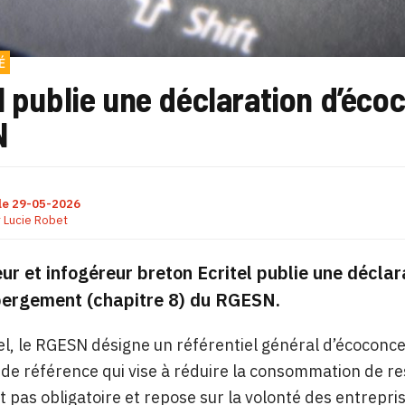
É
l publie une déclaration d’éc
N
le
29-05-2026
r
Lucie Robet
ur et infogéreur breton Ecritel publie une décla
ergement
(chapitre 8) du RGESN.
l, le RGESN désigne un référentiel général d’écoconce
e référence qui vise à réduire la consommation de re
’est pas obligatoire et repose sur la volonté des entrepr