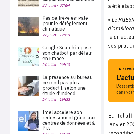
a été élab
28 juillet - 07h54
Pas de trève estivale
« Le RGESN 
pour le dérèglement
d’améliora
climatique
27 juillet - 12h10
le directe
ses prati
Google Search impose
son chatbot par défaut
en France
24 juillet - 20h10
LA NEWS
L'act
La présence au bureau
ne rend pas plus
L'essenti
productif, selon une
dans votr
étude d’Indeed
24 juillet - 19h22
Intel accélère son
Ecritel af
redressement grâce aux
centres de données et à
janvier 20
l’IA
reconditio