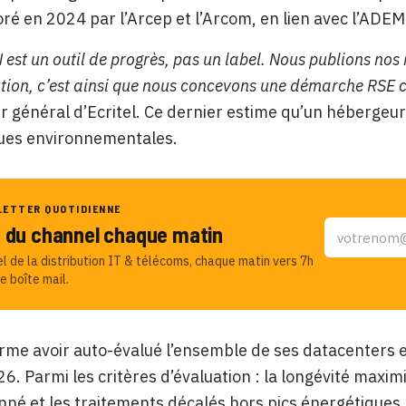
oré en 2024 par l’Arcep et l’Arcom, en lien avec l’ADEM
est un outil de progrès, pas un label. Nous publions nos r
tion, c’est ainsi que nous concevons une démarche RSE c
ur général d’Ecritel. Ce dernier estime qu’un hébergeu
ques environnementales.
LETTER QUOTIDIENNE
u du channel chaque matin
el de la distribution IT & télécoms, chaque matin vers 7h
e boîte mail.
firme avoir auto-évalué l’ensemble de ses datacenter
26. Parmi les critères d’évaluation : la longévité maxi
nné et les traitements décalés hors pics énergétique