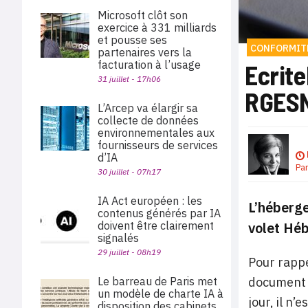
Microsoft clôt son
exercice à 331 milliards
et pousse ses
CONFORMIT
partenaires vers la
facturation à l’usage
Ecrite
31 juillet - 17h06
RGES
L’Arcep va élargir sa
collecte de données
environnementales aux
fournisseurs de services
d’IA
Pa
30 juillet - 07h17
IA Act européen : les
L’héberge
contenus générés par IA
volet
Héb
doivent être clairement
signalés
29 juillet - 08h19
Pour rappe
document d
Le barreau de Paris met
un modèle de charte IA à
jour, il n
disposition des cabinets