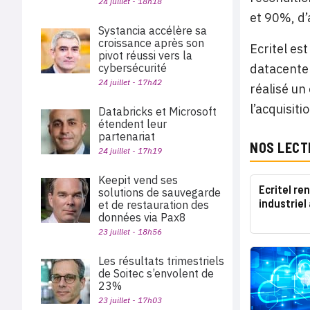
24 juillet - 18h18
et 90%, d’
Systancia accélère sa
croissance après son
Ecritel es
pivot réussi vers la
datacenter
cybersécurité
24 juillet - 17h42
réalisé un
l’acquisit
Databricks et Microsoft
étendent leur
partenariat
NOS LECT
24 juillet - 17h19
Keepit vend ses
Ecritel re
solutions de sauvegarde
industriel
et de restauration des
données via Pax8
23 juillet - 18h56
Les résultats trimestriels
de Soitec s’envolent de
23%
23 juillet - 17h03