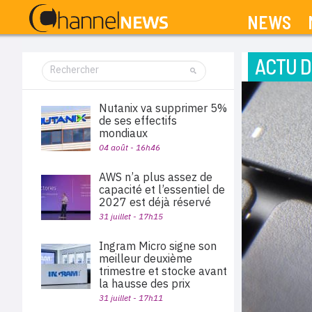
NEWS
ACTU D
Nutanix va supprimer 5%
de ses effectifs
mondiaux
04 août - 16h46
AWS n’a plus assez de
capacité et l’essentiel de
2027 est déjà réservé
31 juillet - 17h15
Ingram Micro signe son
meilleur deuxième
trimestre et stocke avant
la hausse des prix
31 juillet - 17h11