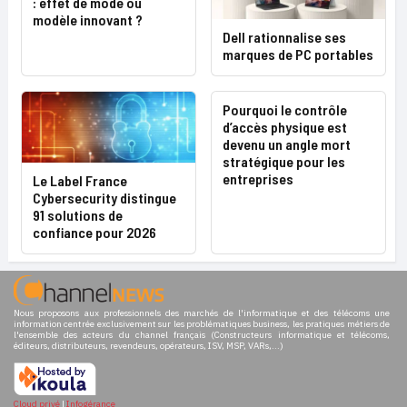
: effet de mode ou
modèle innovant ?
Dell rationnalise ses
marques de PC portables
Pourquoi le contrôle
d’accès physique est
devenu un angle mort
stratégique pour les
entreprises
Le Label France
Cybersecurity distingue
91 solutions de
confiance pour 2026
Nous proposons aux professionnels des marchés de l'informatique et des télécoms une
information centrée exclusivement sur les problématiques business, les pratiques métiers de
l'ensemble des acteurs du channel français (Constructeurs informatique et télécoms,
éditeurs, distributeurs, revendeurs, opérateurs, ISV, MSP, VARs,...)
Cloud privé
|
Infogérance