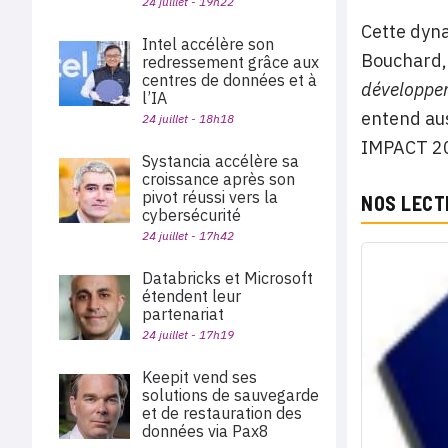
24 juillet - 19h22
Cette dyna
Intel accélère son
Bouchard,
redressement grâce aux
centres de données et à
développe
l’IA
entend aus
24 juillet - 18h18
IMPACT 2
Systancia accélère sa
croissance après son
pivot réussi vers la
NOS LECT
cybersécurité
24 juillet - 17h42
Databricks et Microsoft
étendent leur
partenariat
24 juillet - 17h19
Keepit vend ses
solutions de sauvegarde
et de restauration des
données via Pax8