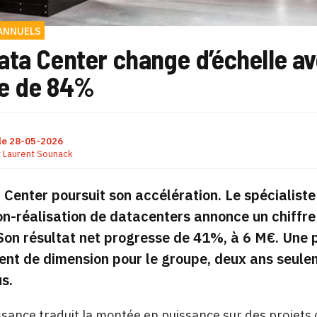
ANNUELS
ta Center change d’échelle ave
e de 84%
le
28-05-2026
r
Laurent Sounack
Center poursuit son accélération. Le spécialiste f
n-réalisation de datacenters annonce un chiffre
Son résultat net progresse de 41%, à 6 M€. Une
t de dimension pour le groupe, deux ans seulem
s.
ssance traduit la montée en puissance sur des projets