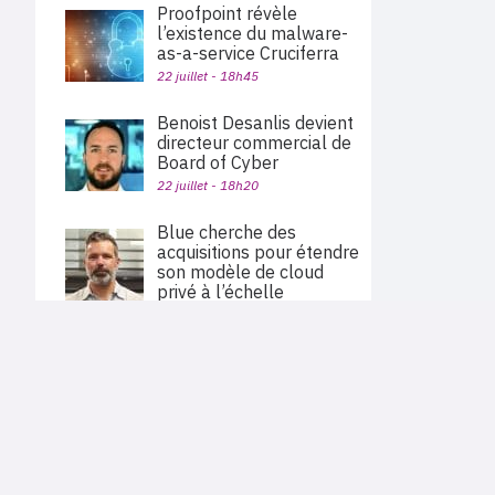
Proofpoint révèle
l’existence du malware-
as-a-service Cruciferra
22 juillet - 18h45
Benoist Desanlis devient
directeur commercial de
Board of Cyber
22 juillet - 18h20
Blue cherche des
acquisitions pour étendre
son modèle de cloud
privé à l’échelle
nationale
22 juillet - 12h51
PLAN DU SITE
Actu des sociétés
Palo Alto Networks va
Agenda
Nous proposons aux professionnels des marchés de
acquérir Embrace pour
En bref
l'informatique et des télécoms une information centrée
étendre sa plateforme
exclusivement sur les problématiques business, les pratiques
Expertises
métiers de l'ensemble des acteurs du channel français
d’observabilité
Interviews
(Constructeurs informatique et télécoms, éditeurs,
distributeurs, revendeurs, opérateurs, ISV, MSP, VARs,...)
22 juillet - 11h40