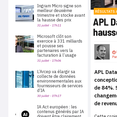
Ingram Micro signe son
meilleur deuxième
RÉSULTATS 
trimestre et stocke avant
APL Da
la hausse des prix
31 juillet - 17h11
hauss
Microsoft clôt son
exercice à 331 milliards
et pousse ses
partenaires vers la
facturation à l’usage
Pa
31 juillet - 17h06
APL Data 
L’Arcep va élargir sa
collecte de données
conceptio
environnementales aux
fournisseurs de services
de 84%. 
d’IA
changemen
30 juillet - 07h17
de revenu
IA Act européen : les
contenus générés par IA
Cette croi
doivent être clairement