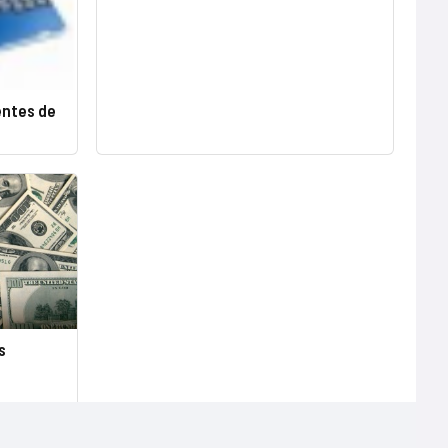
entes de
s