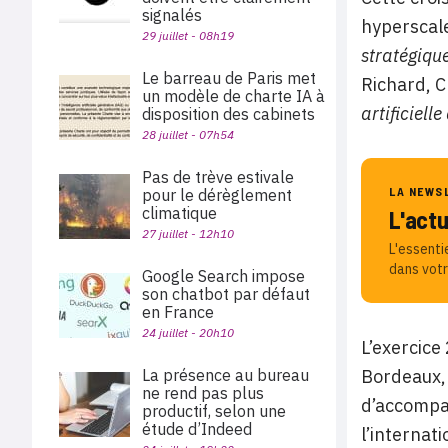
signalés
hyperscale
29 juillet - 08h19
stratégiqu
Le barreau de Paris met
Richard, 
un modèle de charte IA à
artificiel
disposition des cabinets
28 juillet - 07h54
Pas de trève estivale
LA NEWS
pour le dérèglement
climatique
L'act
27 juillet - 12h10
L'essenti
dans votr
Google Search impose
son chatbot par défaut
en France
24 juillet - 20h10
L’exercice
Bordeaux, 
La présence au bureau
ne rend pas plus
d’accompag
productif, selon une
étude d’Indeed
l’internat