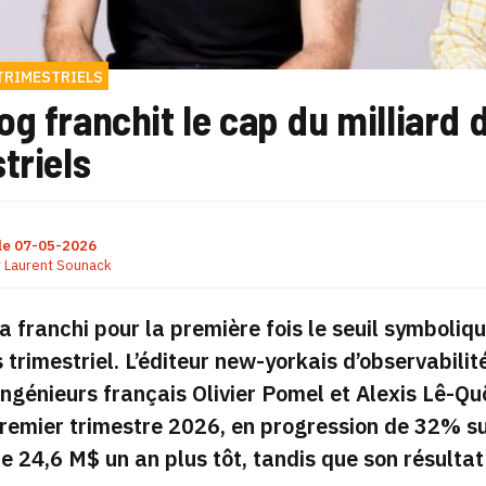
TRIMESTRIELS
g franchit le cap du milliard 
triels
le
07-05-2026
r
Laurent Sounack
 franchi pour la première fois le seuil symbolique
s trimestriel. L’éditeur new-yorkais d’observabili
ingénieurs français Olivier Pomel et Alexis Lê-Qu
emier trimestre 2026, en progression de 32% sur
e 24,6 M$ un an plus tôt, tandis que son résultat