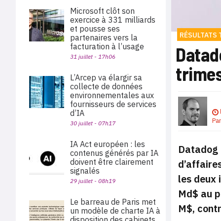
Microsoft clôt son
exercice à 331 milliards
et pousse ses
RÉSULTATS 
partenaires vers la
facturation à l’usage
Datado
31 juillet - 17h06
trimes
L’Arcep va élargir sa
collecte de données
environnementales aux
fournisseurs de services
d’IA
Pa
30 juillet - 07h17
IA Act européen : les
Datadog a
contenus générés par IA
doivent être clairement
d’affaire
signalés
les deux 
29 juillet - 08h19
Md$ au pr
Le barreau de Paris met
M$, contr
un modèle de charte IA à
disposition des cabinets