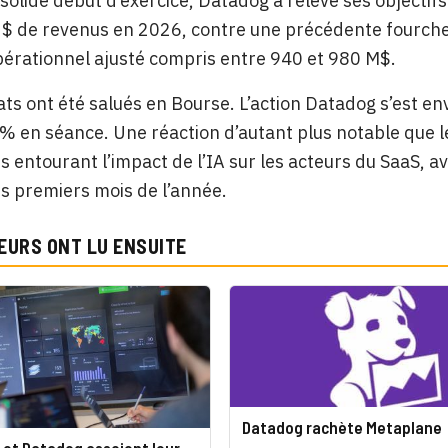
 solide début d’exercice, Datadog a relevé ses objecti
$ de revenus en 2026, contre une précédente fourchett
pérationnel ajusté compris entre 940 et 980 M$.
ats ont été salués en Bourse. L’action Datadog s’est en
% en séance. Une réaction d’autant plus notable que le
s entourant l’impact de l’IA sur les acteurs du SaaS, av
ois premiers mois de l’année.
EURS ONT LU ENSUITE
Datadog rachète Metaplane
 et Datadog assoient leur