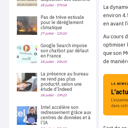
28 juillet - 07h54
La dynamiq
environ 4.
Pas de trève estivale
pour le dérèglement
en avant l
climatique
27 juillet - 12h10
Au cours d
optimiser 
Google Search impose
son chatbot par défaut
que son M
en France
de manière
24 juillet - 20h10
La présence au bureau
ne rend pas plus
productif, selon une
LA NEWS
étude d’Indeed
L'act
24 juillet - 19h22
L'essenti
dans votr
Intel accélère son
redressement grâce aux
centres de données et à
l’IA