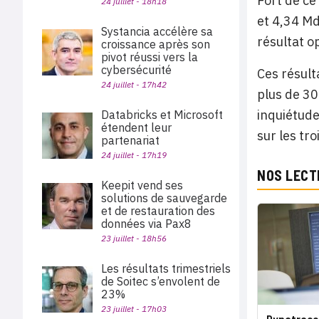
Fort de ce
24 juillet - 18h18
et 4,34 Md
Systancia accélère sa
résultat o
croissance après son
pivot réussi vers la
cybersécurité
Ces résult
24 juillet - 17h42
plus de 30
inquiétude
Databricks et Microsoft
étendent leur
sur les tr
partenariat
24 juillet - 17h19
NOS LECT
Keepit vend ses
solutions de sauvegarde
et de restauration des
données via Pax8
23 juillet - 18h56
Les résultats trimestriels
de Soitec s’envolent de
23%
23 juillet - 17h03
Dynatrace