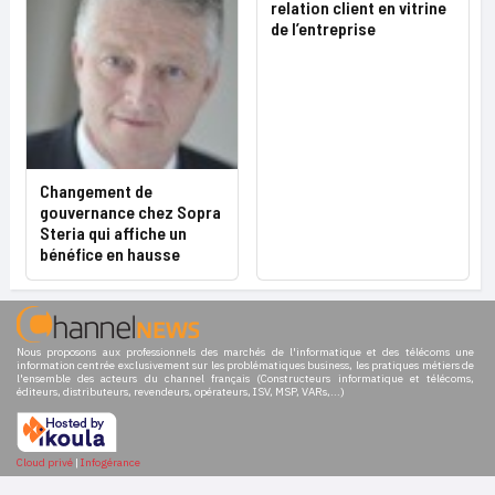
relation client en vitrine
de l’entreprise
Changement de
gouvernance chez Sopra
Steria qui affiche un
bénéfice en hausse
Nous proposons aux professionnels des marchés de l'informatique et des télécoms une
information centrée exclusivement sur les problématiques business, les pratiques métiers de
l'ensemble des acteurs du channel français (Constructeurs informatique et télécoms,
éditeurs, distributeurs, revendeurs, opérateurs, ISV, MSP, VARs,...)
Cloud privé
|
Infogérance