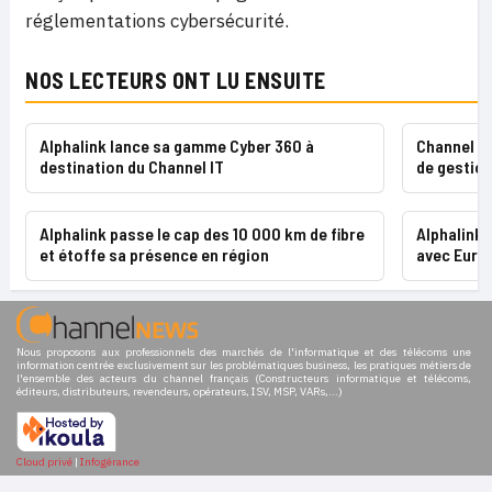
réglementations cybersécurité.
NOS LECTEURS ONT LU ENSUITE
Alphalink lance sa gamme Cyber 360 à
Channel IT
destination du Channel IT
de gestion
Alphalink passe le cap des 10 000 km de fibre
Alphalink 
et étoffe sa présence en région
avec Euro
Nous proposons aux professionnels des marchés de l'informatique et des télécoms une
information centrée exclusivement sur les problématiques business, les pratiques métiers de
l'ensemble des acteurs du channel français (Constructeurs informatique et télécoms,
éditeurs, distributeurs, revendeurs, opérateurs, ISV, MSP, VARs,...)
Cloud privé
|
Infogérance