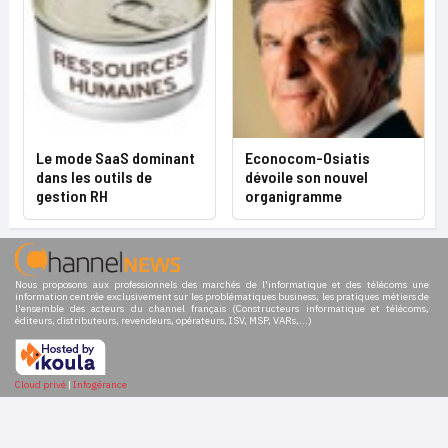
Le mode SaaS dominant
Econocom-Osiatis
dans les outils de
dévoile son nouvel
gestion RH
organigramme
Nous proposons aux professionnels des marchés de l'informatique et des télécoms une
information centrée exclusivement sur les problématiques business, les pratiques métiers de
l'ensemble des acteurs du channel français (Constructeurs informatique et télécoms,
éditeurs, distributeurs, revendeurs, opérateurs, ISV, MSP, VARs,...)
Cloud privé
|
Infogérance