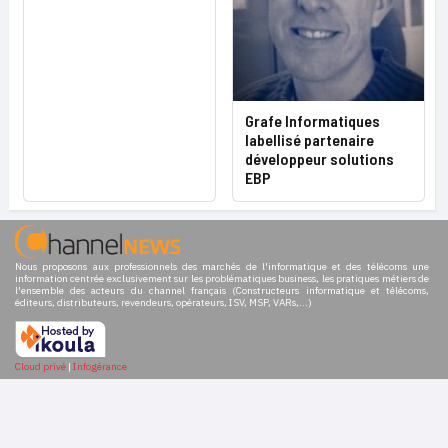
Grafe Informatiques
labellisé partenaire
développeur solutions
EBP
Nous proposons aux professionnels des marchés de l'informatique et des télécoms une
information centrée exclusivement sur les problématiques business, les pratiques métiers de
l'ensemble des acteurs du channel français (Constructeurs informatique et télécoms,
éditeurs, distributeurs, revendeurs, opérateurs, ISV, MSP, VARs,...)
Cloud privé
|
Infogérance