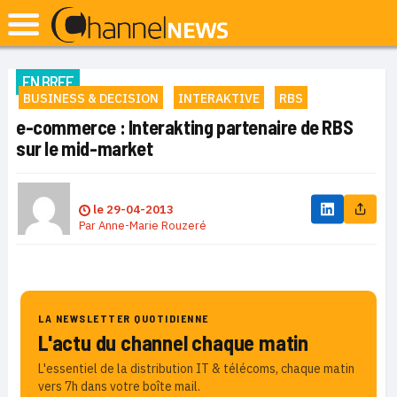
EN BREF
BUSINESS & DECISION
INTERAKTIVE
RBS
e-commerce : Interakting partenaire de RBS
sur le mid-market
le
29-04-2013
Par
Anne-Marie Rouzeré
LA NEWSLETTER QUOTIDIENNE
L'actu du channel chaque matin
L'essentiel de la distribution IT & télécoms, chaque matin
vers 7h dans votre boîte mail.