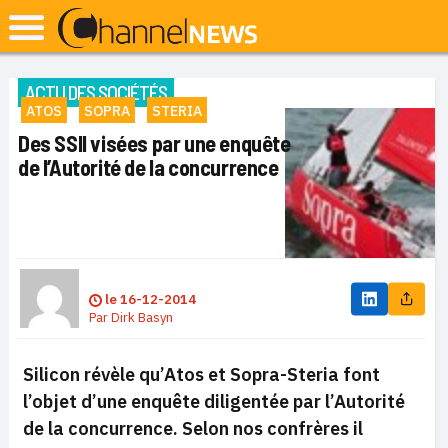
ACTU DES SOCIÉTÉS
ATOS
SOPRA
STERIA
Des SSII visées par une enquête
de l’Autorité de la concurrence
le
16-12-2014
Par
Dirk Basyn
Silicon révèle qu’Atos et Sopra-Steria font
l’objet d’une enquête diligentée par l’Autorité
de la concurrence. Selon nos confrères il