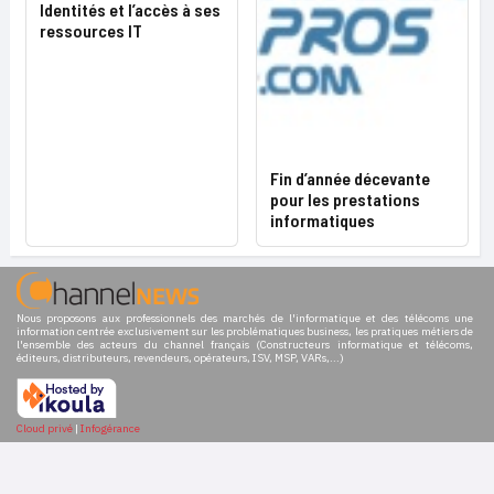
Identités et l’accès à ses
ressources IT
Fin d’année décevante
pour les prestations
informatiques
Nous proposons aux professionnels des marchés de l'informatique et des télécoms une
information centrée exclusivement sur les problématiques business, les pratiques métiers de
l'ensemble des acteurs du channel français (Constructeurs informatique et télécoms,
éditeurs, distributeurs, revendeurs, opérateurs, ISV, MSP, VARs,...)
Cloud privé
|
Infogérance