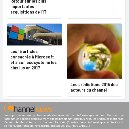
Retour sur les plus
importantes
acquisitions de l’IT
Les 15 articles
consacrés à Microsoft
et à son écosystème les
plus lus en 2017
Les prédictions 2015 des
acteurs du channel
Nous proposons aux professionnels des marchés de l'informatique et des télécoms une
information centrée exclusivement sur les problématiques business, les pratiques métiers de
l'ensemble des acteurs du channel français (Constructeurs informatique et télécoms,
éditeurs, distributeurs, revendeurs, opérateurs, ISV, MSP, VARs,...)