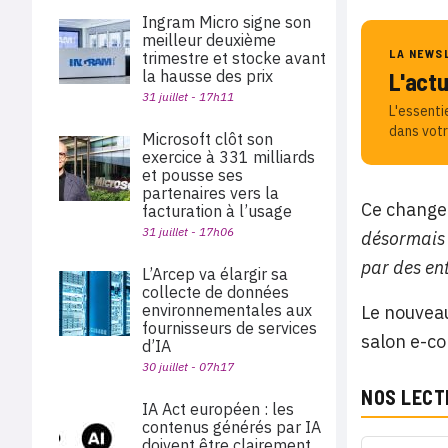
Ingram Micro signe son
meilleur deuxième
LA NEWS
trimestre et stocke avant
la hausse des prix
L'act
31 juillet - 17h11
L'essenti
dans votr
Microsoft clôt son
exercice à 331 milliards
et pousse ses
partenaires vers la
Ce change
facturation à l’usage
31 juillet - 17h06
désormais 
par des en
L’Arcep va élargir sa
collecte de données
environnementales aux
Le nouveau
fournisseurs de services
salon e-c
d’IA
30 juillet - 07h17
NOS LECT
IA Act européen : les
contenus générés par IA
doivent être clairement