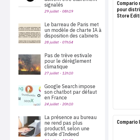
Compario 
signalés
pour distr
29 juillet - 08h19
Store Edit
Le barreau de Paris met
un modèle de charte IA à
disposition des cabinets
28 juillet - 07h54
Pas de trève estivale
pour le dérèglement
climatique
27 juillet - 12h10
Google Search impose
son chatbot par défaut
en France
24 juillet - 20h10
La présence au bureau
Compario l
ne rend pas plus
productif, selon une
étude d’Indeed