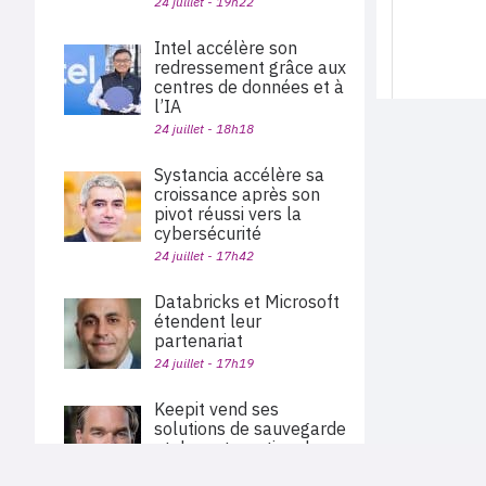
24 juillet - 19h22
Intel accélère son
redressement grâce aux
centres de données et à
l’IA
24 juillet - 18h18
Systancia accélère sa
croissance après son
pivot réussi vers la
cybersécurité
24 juillet - 17h42
Databricks et Microsoft
étendent leur
partenariat
24 juillet - 17h19
Keepit vend ses
solutions de sauvegarde
et de restauration des
données via Pax8