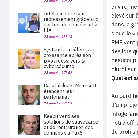
24 juillet - 19h22
environnem
Intel accélère son
élevé sur 
redressement grâce aux
dans la gr
centres de données et à
l’IA
cloud le «
24 juillet - 18h18
PME vont p
Systancia accélère sa
dès lors q
croissance après son
beaucoup p
pivot réussi vers la
cybersécurité
plutôt sur
24 juillet - 17h42
Quel est a
Databricks et Microsoft
étendent leur
Aujourd’hu
partenariat
24 juillet - 17h19
d’un proje
infogéranc
Keepit vend ses
solutions de sauvegarde
notre offr
et de restauration des
de profils
données via Pax8