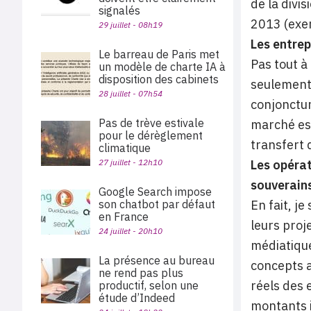
de la divi
signalés
2013 (exer
29 juillet - 08h19
Les entrep
Le barreau de Paris met
Pas tout à
un modèle de charte IA à
disposition des cabinets
seulement 
28 juillet - 07h54
conjonctur
Pas de trève estivale
marché est
pour le dérèglement
transfert 
climatique
27 juillet - 12h10
Les opérat
souverains
Google Search impose
son chatbot par défaut
En fait, j
en France
leurs proj
24 juillet - 20h10
médiatique
La présence au bureau
concepts a
ne rend pas plus
réels des 
productif, selon une
étude d’Indeed
montants i