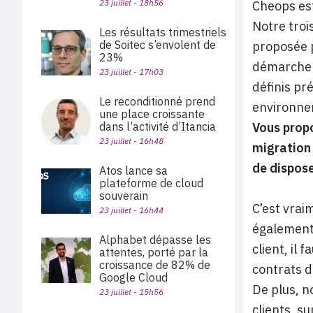
23 juillet - 18h56
Cheops est
Notre troi
Les résultats trimestriels
de Soitec s’envolent de
proposée p
23%
démarche v
23 juillet - 17h03
définis pr
Le reconditionné prend
environnem
une place croissante
dans l’activité d’Itancia
Vous propo
23 juillet - 16h48
migration 
de dispose
Atos lance sa
plateforme de cloud
souverain
C’est vrai
23 juillet - 16h44
également 
Alphabet dépasse les
client, il
attentes, porté par la
croissance de 82% de
contrats d
Google Cloud
De plus, n
23 juillet - 15h56
clients, s