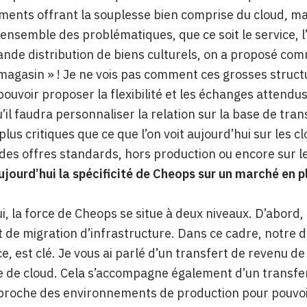
ents offrant la souplesse bien comprise du cloud, mai
l’ensemble des problématiques, que ce soit le service, l’
ande distribution de biens culturels, on a proposé co
 magasin » ! Je ne vois pas comment ces grosses structu
ouvoir proposer la flexibilité et les échanges attendus 
u’il faudra personnaliser la relation sur la base de tr
lus critiques que ce que l’on voit aujourd’hui sur les c
 des offres standards, hors production ou encore sur le
ujourd’hui la spécificité de Cheops sur un marché en p
i, la force de Cheops se situe à deux niveaux. D’abord,
t de migration d’infrastructure. Dans ce cadre, notre 
e, est clé. Je vous ai parlé d’un transfert de revenu de
e de cloud. Cela s’accompagne également d’un transfert
 proche des environnements de production pour pouvoi