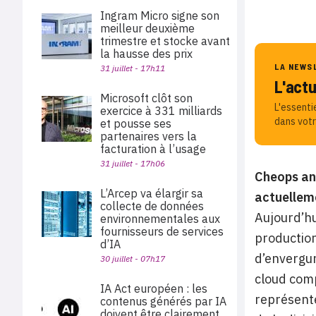
Ingram Micro signe son
meilleur deuxième
trimestre et stocke avant
la hausse des prix
LA NEWS
31 juillet - 17h11
L'act
Microsoft clôt son
L'essenti
exercice à 331 milliards
dans votr
et pousse ses
partenaires vers la
facturation à l’usage
31 juillet - 17h06
Cheops ann
L’Arcep va élargir sa
actuellem
collecte de données
Aujourd’hu
environnementales aux
fournisseurs de services
production
d’IA
d’envergur
30 juillet - 07h17
cloud comp
IA Act européen : les
représente
contenus générés par IA
doivent être clairement