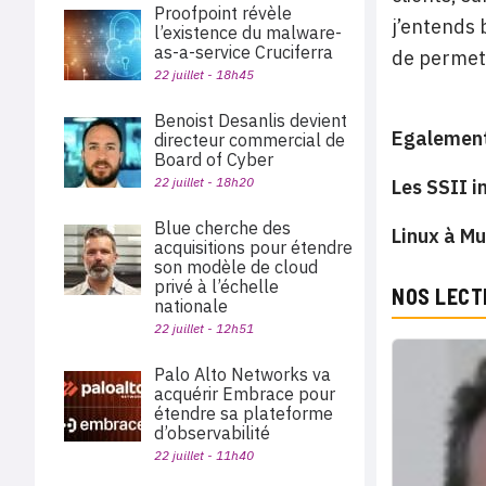
Proofpoint révèle
j’entends 
l’existence du malware-
as-a-service Cruciferra
de permett
22 juillet - 18h45
Benoist Desanlis devient
Egalement
directeur commercial de
Board of Cyber
22 juillet - 18h20
Les SSII i
Blue cherche des
Linux à Mu
acquisitions pour étendre
son modèle de cloud
privé à l’échelle
NOS LECT
nationale
22 juillet - 12h51
Palo Alto Networks va
acquérir Embrace pour
étendre sa plateforme
d’observabilité
22 juillet - 11h40