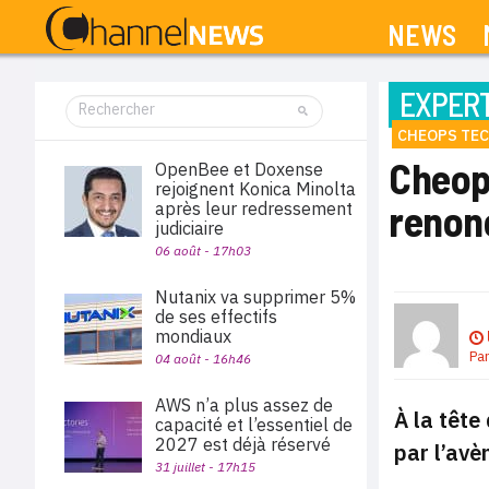
NEWS
EXPERT
CHEOPS TE
Cheops
OpenBee et Doxense
rejoignent Konica Minolta
renonc
après leur redressement
judiciaire
06 août - 17h03
Nutanix va supprimer 5%
de ses effectifs
mondiaux
Pa
04 août - 16h46
AWS n’a plus assez de
À la tête
capacité et l’essentiel de
2027 est déjà réservé
par l’avè
31 juillet - 17h15