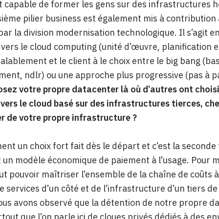
 capable de former les gens sur des infrastructures hé
sième pilier business est également mis à contribution a
ar la division modernisation technologique. Il s’agit en 
ers le cloud computing (unité d’œuvre, planification e
éalablement et le client à le choix entre le big bang (b
ent, ndlr) ou une approche plus progressive (pas à pas,
sez votre propre datacenter là où d’autres ont choisi
vers le cloud basé sur des infrastructures tierces, che
r de votre propre infrastructure ?
ment un choix fort fait dès le départ et c’est la second
un modèle économique de paiement à l’usage. Pour mai
 faut pouvoir maîtriser l’ensemble de la chaîne de coût
e services d’un côté et de l’infrastructure d’un tiers de
ous avons observé que la détention de notre propre data
urtout que l’on parle ici de cloues privés dédiés à des