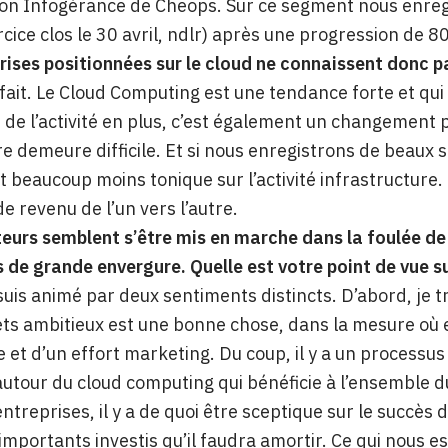
sion Infogérance de Cheops. Sur ce segment nous enre
cice clos le 30 avril, ndlr) après une progression de 
rises positionnées sur le cloud ne connaissent donc pa
 fait. Le Cloud Computing est une tendance forte et qui 
de l’activité en plus, c’est également un changement po
e demeure difficile. Et si nous enregistrons de beaux s
 beaucoup moins tonique sur l’activité infrastructure
de revenu de l’un vers l’autre.
eurs semblent s’être mis en marche dans la foulée de 
 de grande envergure. Quelle est votre point de vue su
e suis animé par deux sentiments distincts. D’abord, je 
ets ambitieux est une bonne chose, dans la mesure où
 et d’un effort marketing. Du coup, il y a un processus 
utour du cloud computing qui bénéficie à l’ensemble d
entreprises, il y a de quoi être sceptique sur le succès
mportants investis qu’il faudra amortir. Ce qui nous e