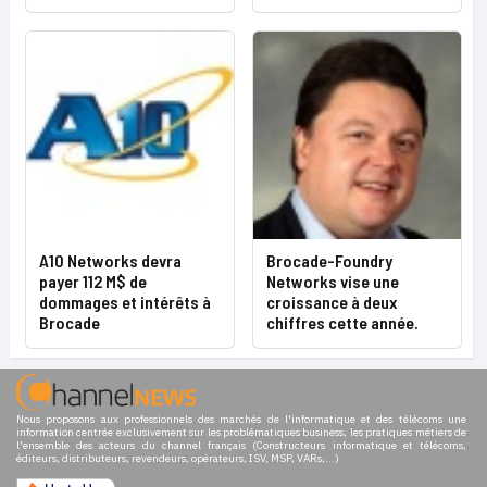
A10 Networks devra
Brocade-Foundry
payer 112 M$ de
Networks vise une
dommages et intérêts à
croissance à deux
Brocade
chiffres cette année.
Nous proposons aux professionnels des marchés de l'informatique et des télécoms une
information centrée exclusivement sur les problématiques business, les pratiques métiers de
l'ensemble des acteurs du channel français (Constructeurs informatique et télécoms,
éditeurs, distributeurs, revendeurs, opérateurs, ISV, MSP, VARs,...)