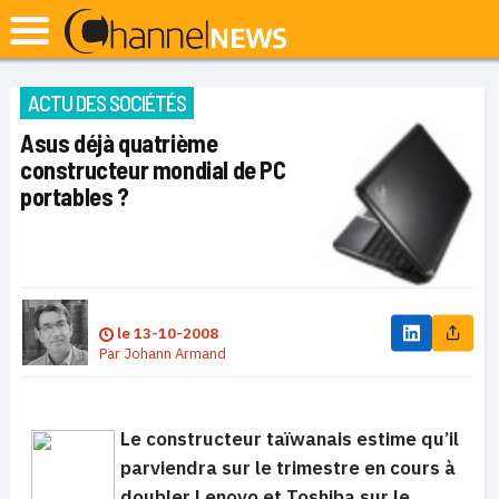
ACTU DES SOCIÉTÉS
Asus déjà quatrième
constructeur mondial de PC
portables ?
le
13-10-2008
Par
Johann Armand
Le constructeur taïwanais estime qu’il
parviendra sur le trimestre en cours à
doubler Lenovo et Toshiba sur le