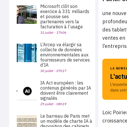
Microsoft clôt son
exercice à 331 milliards
une nouvel
et pousse ses
profondeur
partenaires vers la
facturation à l’usage
des tablet
31 juillet - 17h06
ventes en 
L’Arcep va élargir sa
l’entrepri
collecte de données
environnementales aux
fournisseurs de services
d’IA
LA NEWS
30 juillet - 07h17
L'act
IA Act européen : les
L'essenti
contenus générés par IA
dans votr
doivent être clairement
signalés
29 juillet - 08h19
Loïc Poiri
Le barreau de Paris met
croissance
un modèle de charte IA à
disposition des cabinets