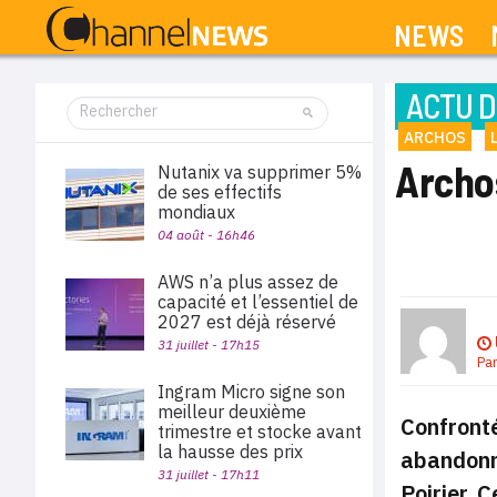
NEWS
ACTU D
ARCHOS
Archos
Nutanix va supprimer 5%
de ses effectifs
mondiaux
04 août - 16h46
AWS n’a plus assez de
capacité et l’essentiel de
2027 est déjà réservé
31 juillet - 17h15
Pa
Ingram Micro signe son
meilleur deuxième
Confronté
trimestre et stocke avant
la hausse des prix
abandonné
31 juillet - 17h11
Poirier. 