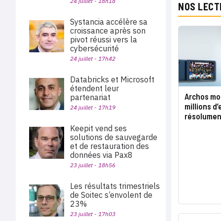
24 juillet - 18h18
NOS LECT
Systancia accélère sa
croissance après son
pivot réussi vers la
cybersécurité
24 juillet - 17h42
Databricks et Microsoft
étendent leur
Archos mo
partenariat
millions d
24 juillet - 17h19
résolumen
Keepit vend ses
solutions de sauvegarde
et de restauration des
données via Pax8
23 juillet - 18h56
Les résultats trimestriels
de Soitec s’envolent de
23%
23 juillet - 17h03