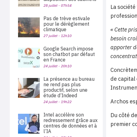
28 juillet - 07h54
La société
profession
Pas de trève estivale
pour le dérèglement
« Cette pr
climatique
27 juillet - 12h10
besoin cro
apporter d
Google Search impose
son chatbot par défaut
concentrat
en France
24 juillet - 20h10
Concrèteme
de capital
La présence au bureau
ne rend pas plus
Instrument
productif, selon une
étude d’Indeed
Archos esp
24 juillet - 19h22
Intel accélère son
Du côté de
redressement grâce aux
premier c
centres de données et à
l’IA