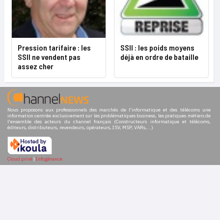
Pression tarifaire : les
SSII : les poids moyens
SSII ne vendent pas
déjà en ordre de bataille
assez cher
Nous proposons aux professionnels des marchés de l'informatique et des télécoms une
information centrée exclusivement sur les problématiques business, les pratiques métiers de
l'ensemble des acteurs du channel français (Constructeurs informatique et télécoms,
éditeurs, distributeurs, revendeurs, opérateurs, ISV, MSP, VARs,...)
Cloud privé
|
Infogérance