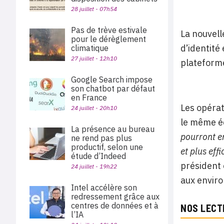
28 juillet - 07h54
Pas de trève estivale
La nouvell
pour le dérèglement
d’identité
climatique
27 juillet - 12h10
plateforme
Google Search impose
son chatbot par défaut
en France
Les opérat
24 juillet - 20h10
le même éq
La présence au bureau
pourront en
ne rend pas plus
productif, selon une
et plus eff
étude d’Indeed
président 
24 juillet - 19h22
aux enviro
Intel accélère son
redressement grâce aux
centres de données et à
NOS LECT
l’IA