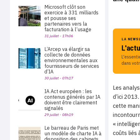
Microsoft clôt son
exercice à 331 milliards
et pousse ses
partenaires vers la
facturation à l’usage
31 juillet - 17h06
LA NEWS
L'act
L’Arcep va élargir sa
collecte de données
L'essenti
environnementales aux
dans votr
fournisseurs de services
d’IA
30 juillet - 07h17
Les analys
IA Act européen : les
d’ici 2013
contenus générés par IA
doivent être clairement
cette mann
signalés
incontour
29 juillet - 08h19
« intellig
Le barreau de Paris met
coûts liés
un modèle de charte IA à
disposition des cabinets