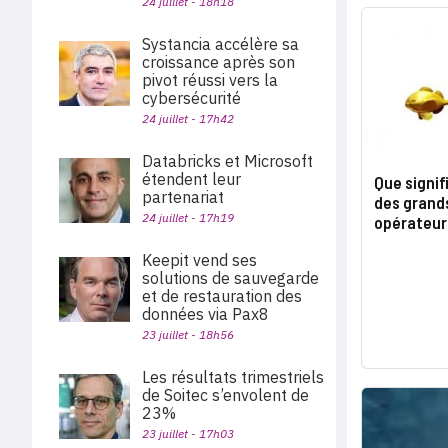
24 juillet - 18h18
Systancia accélère sa
croissance après son
pivot réussi vers la
cybersécurité
24 juillet - 17h42
Databricks et Microsoft
étendent leur
Que signif
partenariat
des grand
24 juillet - 17h19
opérateurs
Keepit vend ses
solutions de sauvegarde
et de restauration des
données via Pax8
23 juillet - 18h56
Les résultats trimestriels
de Soitec s’envolent de
23%
23 juillet - 17h03