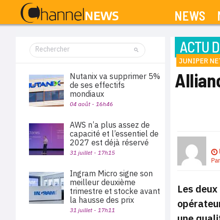
NEWS
ACTU D
JUNIPER N
Allia
Nutanix va supprimer 5%
de ses effectifs
mondiaux
04 août - 16h46
AWS n’a plus assez de
capacité et l’essentiel de
2027 est déjà réservé
31 juillet - 17h15
Pa
Ingram Micro signe son
meilleur deuxième
Les deux 
trimestre et stocke avant
la hausse des prix
opérateur
31 juillet - 17h11
une quali