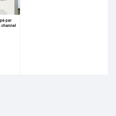
opé par
s channel