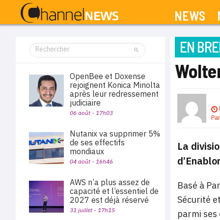
NEWS
EN BRE
Wolter
OpenBee et Doxense
rejoignent Konica Minolta
après leur redressement
judiciaire
06 août - 17h03
Pa
Nutanix va supprimer 5%
de ses effectifs
La divisi
mondiaux
d’Enablon
04 août - 16h46
AWS n’a plus assez de
Basé à Par
capacité et l’essentiel de
Sécurité e
2027 est déjà réservé
31 juillet - 17h15
parmi ses 