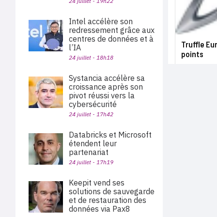
24 juillet - 19h22
Intel accélère son
redressement grâce aux
centres de données et à
Truffle Eu
l’IA
points
24 juillet - 18h18
Systancia accélère sa
croissance après son
pivot réussi vers la
cybersécurité
24 juillet - 17h42
Databricks et Microsoft
étendent leur
partenariat
24 juillet - 17h19
Keepit vend ses
solutions de sauvegarde
et de restauration des
données via Pax8