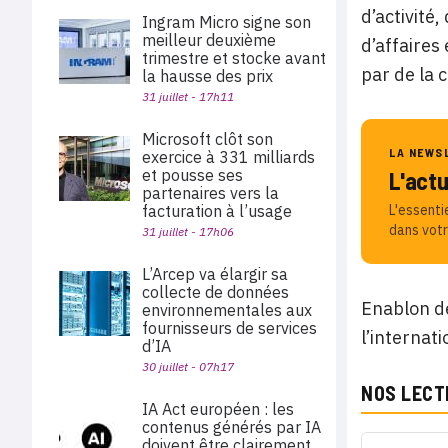
d’activité
Ingram Micro signe son
meilleur deuxième
d’affaires
trimestre et stocke avant
par de la 
la hausse des prix
31 juillet - 17h11
Microsoft clôt son
LA NEWS
exercice à 331 milliards
et pousse ses
L'act
partenaires vers la
facturation à l’usage
L'essenti
dans votr
31 juillet - 17h06
L’Arcep va élargir sa
collecte de données
Enablon de
environnementales aux
fournisseurs de services
l’internat
d’IA
30 juillet - 07h17
NOS LECT
IA Act européen : les
contenus générés par IA
doivent être clairement