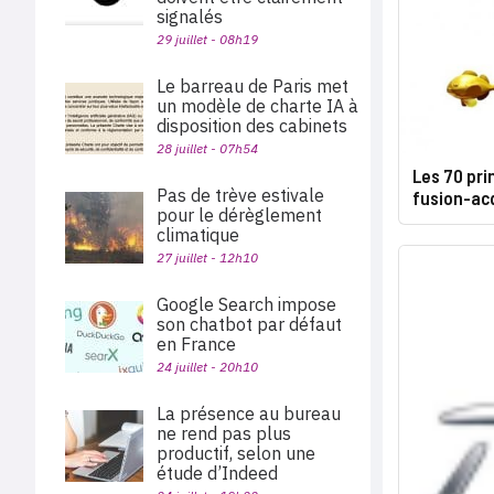
signalés
29 juillet - 08h19
Le barreau de Paris met
un modèle de charte IA à
disposition des cabinets
28 juillet - 07h54
Les 70 pri
Pas de trève estivale
fusion-acq
pour le dérèglement
climatique
27 juillet - 12h10
Google Search impose
son chatbot par défaut
en France
24 juillet - 20h10
La présence au bureau
ne rend pas plus
productif, selon une
étude d’Indeed