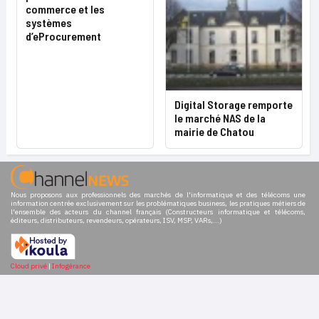
commerce et les
systèmes
d’eProcurement
Digital Storage remporte
le marché NAS de la
mairie de Chatou
Nous proposons aux professionnels des marchés de l'informatique et des télécoms une
information centrée exclusivement sur les problématiques business, les pratiques métiers de
l'ensemble des acteurs du channel français (Constructeurs informatique et télécoms,
éditeurs, distributeurs, revendeurs, opérateurs, ISV, MSP, VARs,...)
Cloud privé
|
Infogérance