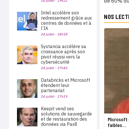
de 60% du 
24 juillet - 19h22
Intel accélère son
NOS LECT
redressement grâce aux
centres de données et à
l’IA
24 juillet - 18h18
Systancia accélère sa
croissance après son
pivot réussi vers la
cybersécurité
24 juillet - 17h42
Databricks et Microsoft
étendent leur
partenariat
24 juillet - 17h19
Keepit vend ses
solutions de sauvegarde
et de restauration des
Microsoft 
données via Pax8
faibles…