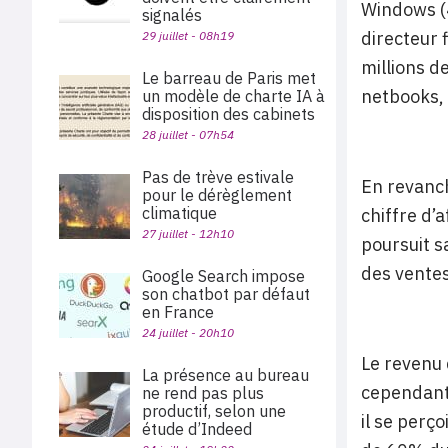
Windows (4
signalés
directeur 
29 juillet - 08h19
millions d
Le barreau de Paris met
netbooks, 
un modèle de charte IA à
disposition des cabinets
28 juillet - 07h54
Pas de trève estivale
En revanch
pour le dérèglement
climatique
chiffre d’a
27 juillet - 12h10
poursuit s
des ventes
Google Search impose
son chatbot par défaut
en France
24 juillet - 20h10
Le revenu 
La présence au bureau
cependant 
ne rend pas plus
productif, selon une
il se perç
étude d’Indeed