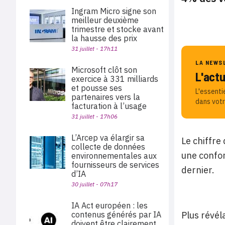
Ingram Micro signe son
meilleur deuxième
trimestre et stocke avant
la hausse des prix
31 juillet - 17h11
LA NEWS
Microsoft clôt son
L'act
exercice à 331 milliards
et pousse ses
L'essenti
partenaires vers la
dans votr
facturation à l’usage
31 juillet - 17h06
L’Arcep va élargir sa
Le chiffre
collecte de données
une confor
environnementales aux
fournisseurs de services
dernier.
d’IA
30 juillet - 07h17
IA Act européen : les
contenus générés par IA
Plus révél
doivent être clairement