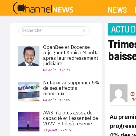
NEWS
ACTU D
Trimes
OpenBee et Doxense
baiss
rejoignent Konica Minolta
après leur redressement
judiciaire
06 août - 17h03
Nutanix va supprimer 5%
de ses effectifs
mondiaux
Pa
04 août - 16h46
AWS n’a plus assez de
Au premie
capacité et l’essentiel de
2027 est déjà réservé
progress
31 juillet - 17h15
4% des v