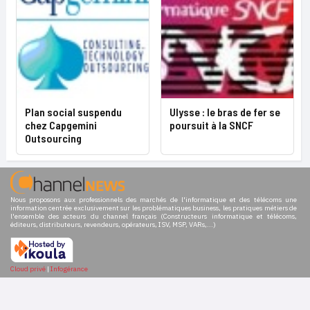
Plan social suspendu
Ulysse : le bras de fer se
chez Capgemini
poursuit à la SNCF
Outsourcing
Nous proposons aux professionnels des marchés de l'informatique et des télécoms une
information centrée exclusivement sur les problématiques business, les pratiques métiers de
l'ensemble des acteurs du channel français (Constructeurs informatique et télécoms,
éditeurs, distributeurs, revendeurs, opérateurs, ISV, MSP, VARs,...)
Cloud privé
|
Infogérance