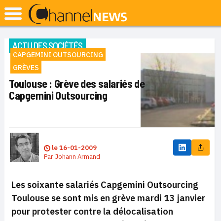
ACTU DES SOCIÉTÉS
CAPGEMINI OUTSOURCING
GRÈVES
Toulouse : Grève des salariés de
Capgemini Outsourcing
le
16-01-2009
Par
Johann Armand
Les soixante salariés Capgemini Outsourcing
Toulouse se sont mis en grève mardi 13 janvier
pour protester contre la délocalisation