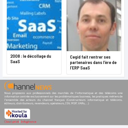
2008 : le décollage du
Cegid fait rentrer ses
SaaS
partenaires dans l’ère de
l’ERP SaaS
Nous proposons aux professionnels des marchés de l'informatique et des télécoms une
information centrée exclusivement sur les problématiques business, les pratiques métiers de
l'ensemble des acteurs du channel français (Constructeurs informatique et télécoms,
éditeurs, distributeurs, revendeurs, opérateurs, ISV, MSP, VARs,...)
Cloud privé
|
Infogérance