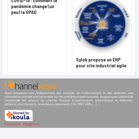
COVID-19 : comment la
pandémie change (un
peu) la GPAO
Sylob propose un ERP
pour site industriel agile
Nous proposons aux professionnels des marchés de l'informatique et des télécoms une
information centrée exclusivement sur les problématiques business, les pratiques métiers de
l'ensemble des acteurs du channel français (Constructeurs informatique et télécoms,
éditeurs, distributeurs, revendeurs, opérateurs, ISV, MSP, VARs,...)
Cloud privé
|
Infogérance