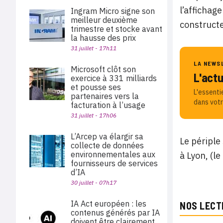
l’affichag
Ingram Micro signe son
meilleur deuxième
construct
trimestre et stocke avant
la hausse des prix
31 juillet - 17h11
LA NEWS
Microsoft clôt son
L'act
exercice à 331 milliards
et pousse ses
L'essenti
partenaires vers la
dans votr
facturation à l’usage
31 juillet - 17h06
L’Arcep va élargir sa
Le périple 
collecte de données
environnementales aux
à Lyon, (le
fournisseurs de services
d’IA
30 juillet - 07h17
IA Act européen : les
NOS LECT
contenus générés par IA
doivent être clairement