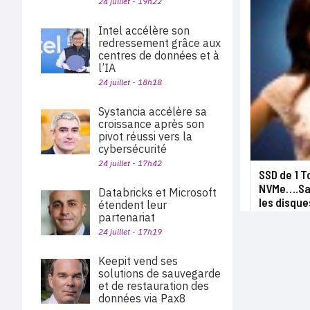
24 juillet - 19h22
Intel accélère son
redressement grâce aux
centres de données et à
l’IA
24 juillet - 18h18
Systancia accélère sa
croissance après son
pivot réussi vers la
cybersécurité
24 juillet - 17h42
SSD de 1 T
NVMe….Sam
Databricks et Microsoft
les disque
étendent leur
partenariat
24 juillet - 17h19
Keepit vend ses
solutions de sauvegarde
et de restauration des
données via Pax8