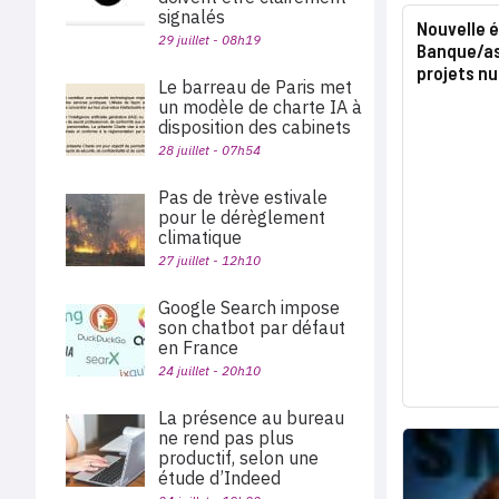
signalés
Nouvelle 
29 juillet - 08h19
Banque/ass
projets n
Le barreau de Paris met
un modèle de charte IA à
disposition des cabinets
28 juillet - 07h54
Pas de trève estivale
pour le dérèglement
climatique
27 juillet - 12h10
Google Search impose
son chatbot par défaut
en France
24 juillet - 20h10
La présence au bureau
ne rend pas plus
productif, selon une
étude d’Indeed