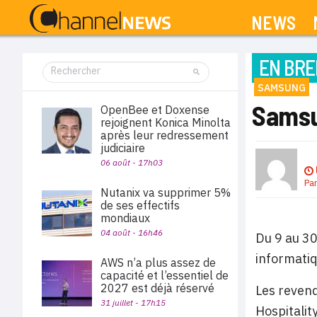
NEWS
EN BRE
SAMSUNG
Samsu
OpenBee et Doxense
rejoignent Konica Minolta
après leur redressement
judiciaire
06 août - 17h03
Pa
Nutanix va supprimer 5%
de ses effectifs
mondiaux
04 août - 16h46
Du 9 au 30
informatiq
AWS n’a plus assez de
capacité et l’essentiel de
2027 est déjà réservé
Les revend
31 juillet - 17h15
Hospitalit