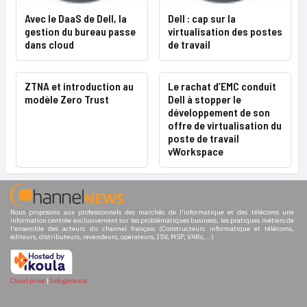
Avec le DaaS de Dell, la
Dell : cap sur la
gestion du bureau passe
virtualisation des postes
dans cloud
de travail
ZTNA et introduction au
Le rachat d’EMC conduit
modèle Zero Trust
Dell à stopper le
développement de son
offre de virtualisation du
poste de travail
vWorkspace
Nous proposons aux professionnels des marchés de l'informatique et des télécoms une
information centrée exclusivement sur les problématiques business, les pratiques métiers de
l'ensemble des acteurs du channel français (Constructeurs informatique et télécoms,
éditeurs, distributeurs, revendeurs, opérateurs, ISV, MSP, VARs,...)
Cloud privé
|
Infogérance