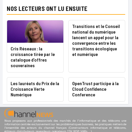
NOS LECTEURS ONT LU ENSUITE
Transitions et le Conseil
national du numérique
lancent un appel pour la
convergence entre les
Cris Réseaux : la
transitions écologique
croissance tirée par le
et numérique
catalogue d’offres
souveraines
Les lauréats du Prix de la
OpenTrust participe à la
Croissance Verte
Cloud Confidence
Numérique
Conference
Nous proposons aux professionnels des marchés de l'informatique et des télécoms une
information centrée exclusivement sur les problématiques business, les pratiques métiers de
l'ensemble des acteurs du channel français (Constructeurs informatique et télécoms,
éditeurs, distributeurs, revendeurs, opérateurs, ISV, MSP, VARs,...)