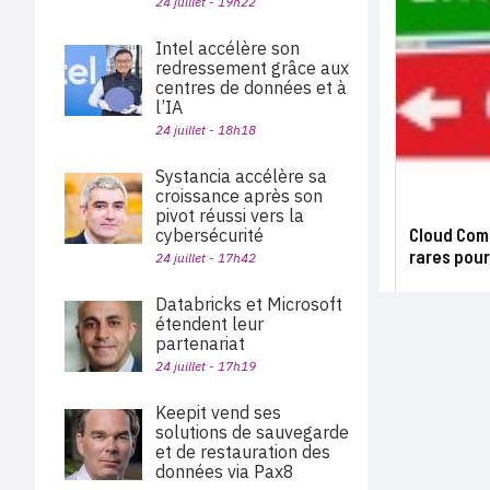
24 juillet - 19h22
Intel accélère son
redressement grâce aux
centres de données et à
l’IA
24 juillet - 18h18
Systancia accélère sa
croissance après son
pivot réussi vers la
Cloud Com
cybersécurité
rares pour
24 juillet - 17h42
Databricks et Microsoft
étendent leur
partenariat
24 juillet - 17h19
Keepit vend ses
solutions de sauvegarde
et de restauration des
données via Pax8