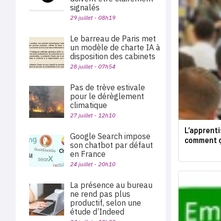
signalés
29 juillet - 08h19
Le barreau de Paris met
un modèle de charte IA à
disposition des cabinets
28 juillet - 07h54
Pas de trève estivale
pour le dérèglement
climatique
27 juillet - 12h10
L’apprenti
Google Search impose
comment ç
son chatbot par défaut
en France
24 juillet - 20h10
La présence au bureau
ne rend pas plus
productif, selon une
étude d’Indeed