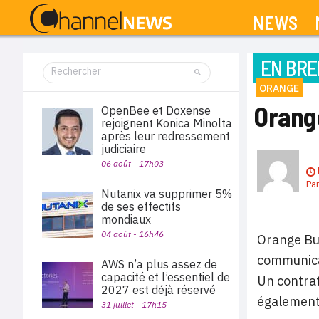
NEWS
EN BRE
ORANGE
Orang
OpenBee et Doxense
rejoignent Konica Minolta
après leur redressement
judiciaire
06 août - 17h03
Pa
Nutanix va supprimer 5%
de ses effectifs
mondiaux
04 août - 16h46
Orange Bus
communicat
AWS n’a plus assez de
capacité et l’essentiel de
Un contrat
2027 est déjà réservé
également
31 juillet - 17h15