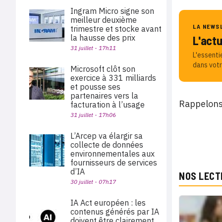
Ingram Micro signe son
meilleur deuxième
LA NEWS
trimestre et stocke avant
la hausse des prix
L'act
31 juillet - 17h11
L'essenti
dans votr
Microsoft clôt son
exercice à 331 milliards
et pousse ses
partenaires vers la
Rappelons 
facturation à l’usage
31 juillet - 17h06
L’Arcep va élargir sa
collecte de données
environnementales aux
fournisseurs de services
d’IA
NOS LECT
30 juillet - 07h17
IA Act européen : les
contenus générés par IA
doivent être clairement