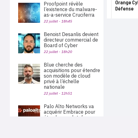
Orange Cyb
Proofpoint révèle
Défense
l’existence du malware-
as-a-service Cruciferra
22 juillet - 18h45
Benoist Desanlis devient
directeur commercial de
Board of Cyber
22 juillet - 18h20
Blue cherche des
acquisitions pour étendre
son modèle de cloud
privé à l’échelle
nationale
22 juillet - 12h51
Palo Alto Networks va
acquérir Embrace pour
étendre sa plateforme
d’observabilité
22 juillet - 11h40
PLAN DU SITE
Actu des sociétés