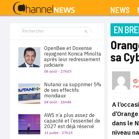
NEWS
EN BRE
Orange
OpenBee et Doxense
sa Cy
rejoignent Konica Minolta
après leur redressement
judiciaire
06 août - 17h03
Nutanix va supprimer 5%
Pa
de ses effectifs
mondiaux
04 août - 16h46
A l’occas
d’Orange 
AWS n’a plus assez de
capacité et l’essentiel de
dans le N
2027 est déjà réservé
niveau na
31 juillet - 17h15