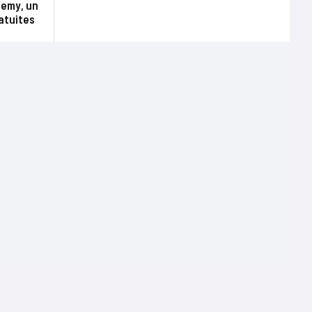
demy, un
atuites
Terms of use
Mentions légales