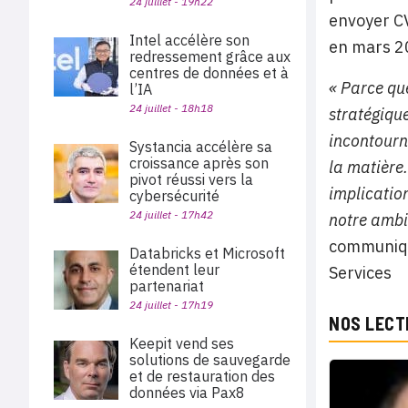
24 juillet - 19h22
envoyer C
Intel accélère son
en mars 20
redressement grâce aux
centres de données et à
« Parce qu
l’IA
24 juillet - 18h18
stratégiqu
incontourn
Systancia accélère sa
croissance après son
la matière
pivot réussi vers la
implicatio
cybersécurité
24 juillet - 17h42
notre ambi
communiqu
Databricks et Microsoft
étendent leur
Services
partenariat
24 juillet - 17h19
NOS LECT
Keepit vend ses
solutions de sauvegarde
et de restauration des
données via Pax8