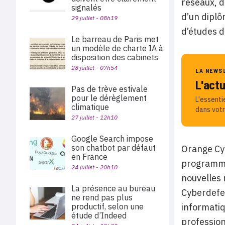
réseaux, d
signalés
d’un diplô
29 juillet - 08h19
d’études d
Le barreau de Paris met
un modèle de charte IA à
disposition des cabinets
28 juillet - 07h54
LA NEWS
L'act
Pas de trève estivale
pour le dérèglement
L'essenti
climatique
dans votr
27 juillet - 12h10
Google Search impose
son chatbot par défaut
Orange Cy
en France
programme 
24 juillet - 20h10
nouvelles 
La présence au bureau
Cyberdefen
ne rend pas plus
productif, selon une
informatiq
étude d’Indeed
profession