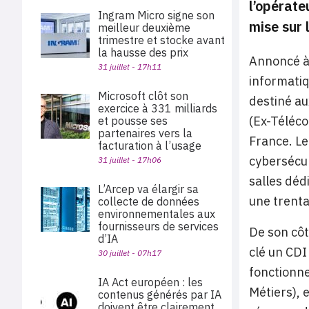
l’opérate
Ingram Micro signe son
mise sur 
meilleur deuxième
trimestre et stocke avant
la hausse des prix
Annoncé à 
31 juillet - 17h11
informatiq
Microsoft clôt son
destiné au
exercice à 331 milliards
(Ex-Téléco
et pousse ses
partenaires vers la
France. Le
facturation à l’usage
cybersécur
31 juillet - 17h06
salles dédi
L’Arcep va élargir sa
une trentai
collecte de données
environnementales aux
fournisseurs de services
De son cô
d’IA
clé un CDI
30 juillet - 07h17
fonctionne
IA Act européen : les
Métiers), 
contenus générés par IA
doivent être clairement