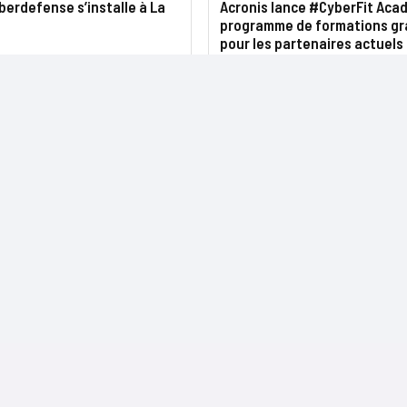
erdefense s’installe à La
Acronis lance #CyberFit Aca
programme de formations gr
pour les partenaires actuels
NOS SITES
CONTACTS
Nominations
InformatiqueNews.fr
Rédaction