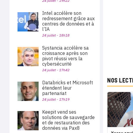
24 juillet - 19h22
Intel accélère son
redressement grâce aux
centres de données et à
l’IA
24 juillet - 18h18
Systancia accélère sa
croissance après son
pivot réussi vers la
cybersécurité
24 juillet - 17h42
NOS LECT
Databricks et Microsoft
étendent leur
partenariat
24 juillet - 17h19
Keepit vend ses
solutions de sauvegarde
et de restauration des
données via Pax8
Xerox envi