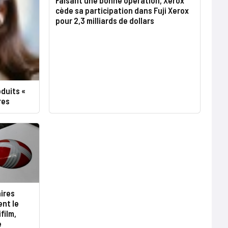
cède sa participation dans Fuji Xerox
pour 2,3 milliards de dollars
duits «
res
ires
ent le
film,
e