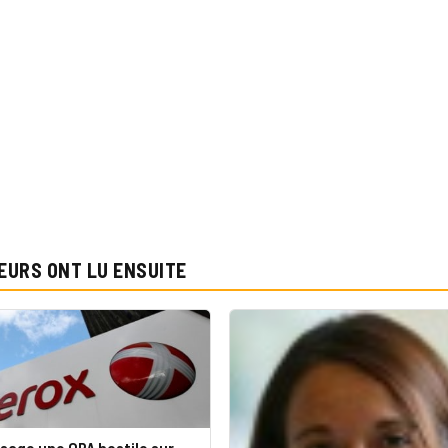
EURS ONT LU ENSUITE
sage une OPA hostile sur