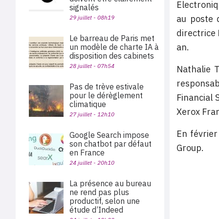
Electroniq
signalés
au poste 
29 juillet - 08h19
directrice
Le barreau de Paris met
an.
un modèle de charte IA à
disposition des cabinets
28 juillet - 07h54
Nathalie T
responsabl
Pas de trève estivale
pour le dérèglement
Financial 
climatique
Xerox Fra
27 juillet - 12h10
En février
Google Search impose
son chatbot par défaut
Group.
en France
24 juillet - 20h10
La présence au bureau
ne rend pas plus
productif, selon une
étude d’Indeed