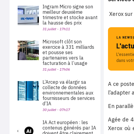
Ingram Micro signe son
meilleur deuxième
Xerox sur 
trimestre et stocke avant
la hausse des prix
31 juillet - 17h11
LA NEWS
Microsoft clôt son
L'act
exercice à 331 milliards
et pousse ses
L'essenti
partenaires vers la
dans votr
facturation à l’usage
31 juillet - 17h06
L’Arcep va élargir sa
A ce poste
collecte de données
l’adapter 
environnementales aux
fournisseurs de services
d’IA
En parallè
30 juillet - 07h17
Agée de 45
IA Act européen : les
contenus générés par IA
Xerox où 
doivent être clairement