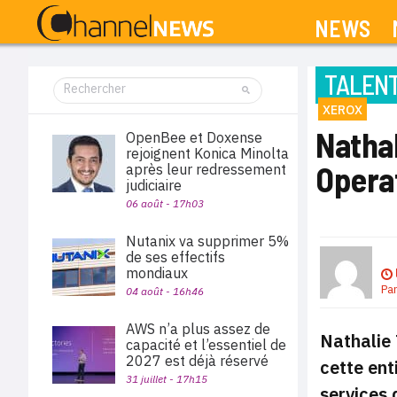
NEWS
TALEN
XEROX
Natha
OpenBee et Doxense
rejoignent Konica Minolta
Opera
après leur redressement
judiciaire
06 août - 17h03
Nutanix va supprimer 5%
de ses effectifs
mondiaux
Pa
04 août - 16h46
AWS n’a plus assez de
Nathalie 
capacité et l’essentiel de
2027 est déjà réservé
cette ent
31 juillet - 17h15
services 