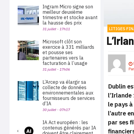
Ingram Micro signe son
meilleur deuxième
trimestre et stocke avant
la hausse des prix
LITIGES FI
31 juillet - 17h11
L’Irla
Microsoft clôt son
exercice à 331 milliards
et pousse ses
partenaires vers la
facturation à l’usage
Pa
31 juillet - 17h06
L’Arcep va élargir sa
Dublin es
collecte de données
environnementales aux
l’Irlande
fournisseurs de services
le pays à
d’IA
30 juillet - 07h17
l’autre e
par ses f
IA Act européen : les
contenus générés par IA
financier
doivent être clairement