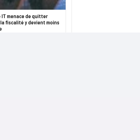
e IT menace de quitter
i la fiscalité y devient moins
e
NOS SITES
CONTACTS
Nominations
InformatiqueNews.fr
Rédaction
Produits et solutions
Projets-Informatiques.fr
Publicité
Régions
BtoBMarketers.fr
Advertising
Talents