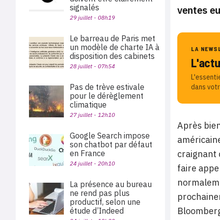
signalés
ventes eu
29 juillet - 08h19
Le barreau de Paris met
un modèle de charte IA à
LA NEWS
disposition des cabinets
L'act
28 juillet - 07h54
L'essenti
Pas de trève estivale
dans votr
pour le dérèglement
climatique
27 juillet - 12h10
Après bien
Google Search impose
américaine
son chatbot par défaut
en France
craignant 
24 juillet - 20h10
faire appe
normalemen
La présence au bureau
ne rend pas plus
prochainem
productif, selon une
Bloomberg,
étude d’Indeed