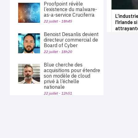
Proofpoint révèle
l’existence du malware-
as-a-service Cruciferra
L’industri
l’Irlande s
22 juillet - 18h45
attrayant
Benoist Desanlis devient
directeur commercial de
Board of Cyber
22 juillet - 18h20
Blue cherche des
acquisitions pour étendre
son modèle de cloud
privé à l’échelle
nationale
22 juillet - 12h51
Palo Alto Networks va
PLAN DU SITE
acquérir Embrace pour
Actu des sociétés
étendre sa plateforme
Agenda
Nous proposons aux professionnels des marchés de
d’observabilité
En bref
l'informatique et des télécoms une information centrée
22 juillet - 11h40
exclusivement sur les problématiques business, les pratiques
Expertises
métiers de l'ensemble des acteurs du channel français
Interviews
(Constructeurs informatique et télécoms, éditeurs,