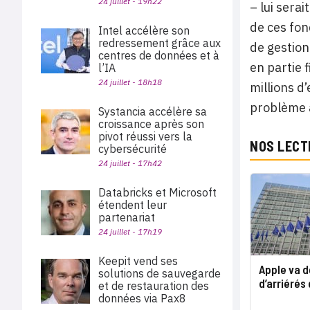
24 juillet - 19h22
– lui sera
de ces fon
Intel accélère son
redressement grâce aux
de gestion
centres de données et à
en partie 
l’IA
24 juillet - 18h18
millions d
problème à
Systancia accélère sa
croissance après son
pivot réussi vers la
NOS LECT
cybersécurité
24 juillet - 17h42
Databricks et Microsoft
étendent leur
partenariat
24 juillet - 17h19
Keepit vend ses
Apple va d
solutions de sauvegarde
d’arriérés 
et de restauration des
données via Pax8