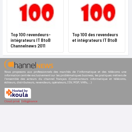
Top 100 revendeurs-
Top 100 des revendeurs
intégrateurs IT BtoB
et intégrateurs IT BtoB
Channelnews 2011
Nous proposons aux professionnels des marchés de l'informatique et des télécoms une
information centrée exclusivement sur les problématiques business, les pratiques métiers de
l'ensemble des acteurs du channel français (Constructeurs informatique et télécoms,
éditeurs, distributeurs, revendeurs, opérateurs, ISV, MSP, VARs,...)
Cloud privé
|
Infogérance