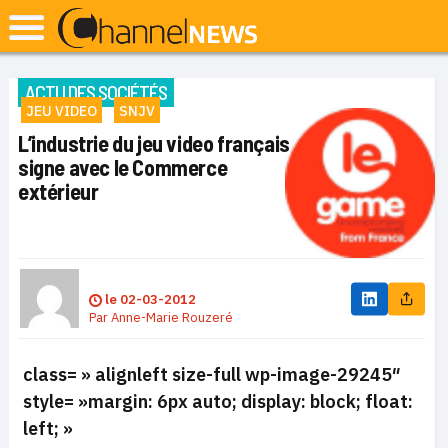
ACTU DES SOCIÉTÉS
JEU VIDEO
SNJV
L’industrie du jeu video français
signe avec le Commerce
extérieur
le
02-03-2012
Par
Anne-Marie Rouzeré
class= » alignleft size-full wp-image-29245″
style= »margin: 6px auto; display: block; float:
left; »