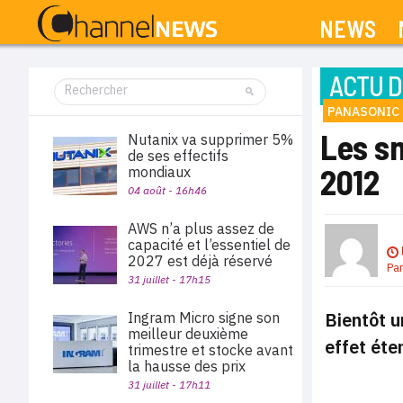
NEWS
ACTU D
PANASONIC
Les s
Nutanix va supprimer 5%
de ses effectifs
2012
mondiaux
04 août - 16h46
AWS n’a plus assez de
capacité et l’essentiel de
2027 est déjà réservé
Pa
31 juillet - 17h15
Bientôt 
Ingram Micro signe son
meilleur deuxième
effet ét
trimestre et stocke avant
la hausse des prix
31 juillet - 17h11