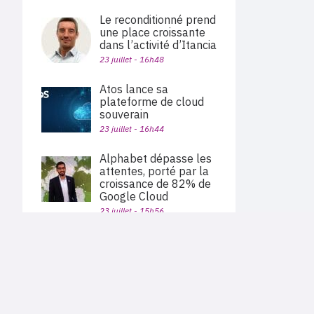
Le reconditionné prend
une place croissante
dans l’activité d’Itancia
23 juillet - 16h48
Atos lance sa
plateforme de cloud
souverain
23 juillet - 16h44
Alphabet dépasse les
attentes, porté par la
croissance de 82% de
Google Cloud
23 juillet - 15h56
Proofpoint révèle
PLAN DU SITE
l’existence du malware-
Actu des sociétés
as-a-service Cruciferra
Agenda
Nous proposons aux professionnels des marchés de
22 juillet - 18h45
En bref
l'informatique et des télécoms une information centrée
exclusivement sur les problématiques business, les pratiques
Expertises
métiers de l'ensemble des acteurs du channel français
Interviews
(Constructeurs informatique et télécoms, éditeurs,
Benoist Desanlis devient