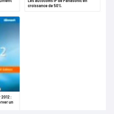
ufflent
Les autocoms IP de Panasonic en
croissance de 50%
 2012 :
erver un