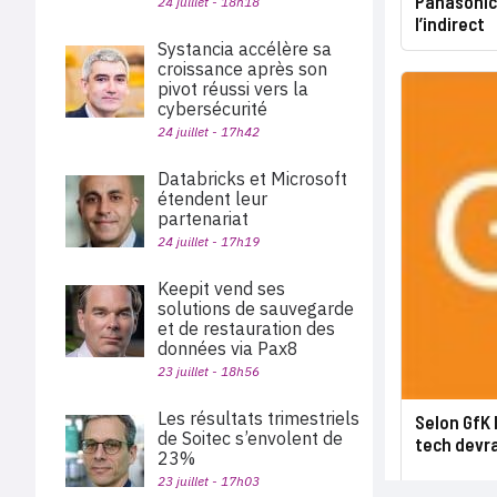
Panasonic
24 juillet - 18h18
l’indirect
Systancia accélère sa
croissance après son
pivot réussi vers la
cybersécurité
24 juillet - 17h42
Databricks et Microsoft
étendent leur
partenariat
24 juillet - 17h19
Keepit vend ses
solutions de sauvegarde
et de restauration des
données via Pax8
23 juillet - 18h56
Les résultats trimestriels
Selon GfK 
de Soitec s’envolent de
tech devra
23%
23 juillet - 17h03