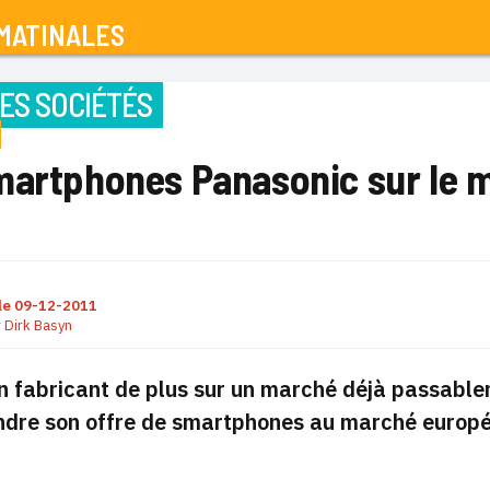
MATINALES
ES SOCIÉTÉS
martphones Panasonic sur le m
le
09-12-2011
r
Dirk Basyn
un fabricant de plus sur un marché déjà passabl
endre son offre de smartphones au marché europé