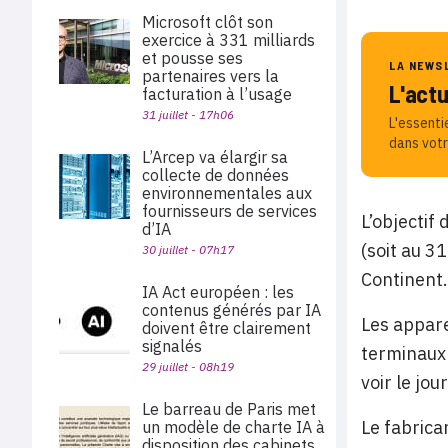
Microsoft clôt son
exercice à 331 milliards
et pousse ses
LA NEWS
partenaires vers la
L'act
facturation à l’usage
31 juillet - 17h06
L'essenti
dans votr
L’Arcep va élargir sa
collecte de données
environnementales aux
fournisseurs de services
L’objectif
d’IA
(soit au 3
30 juillet - 07h17
Continent.
IA Act européen : les
contenus générés par IA
Les appare
doivent être clairement
signalés
terminaux 
29 juillet - 08h19
voir le jou
Le barreau de Paris met
Le fabrica
un modèle de charte IA à
disposition des cabinets