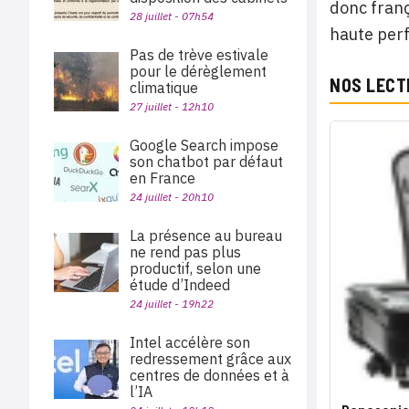
donc franç
28 juillet - 07h54
haute per
Pas de trève estivale
pour le dérèglement
NOS LECT
climatique
27 juillet - 12h10
Google Search impose
son chatbot par défaut
en France
24 juillet - 20h10
La présence au bureau
ne rend pas plus
productif, selon une
étude d’Indeed
24 juillet - 19h22
Intel accélère son
redressement grâce aux
centres de données et à
l’IA