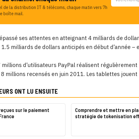
el de la distribution IT & télécoms, chaque matin vers 7h
e boîte mail.
épassé ses attentes en atteignant 4 milliards de doll
s 1.5 milliards de dollars anticipés en début d’année – e
 millions d’utilisateurs PayPal réalisent régulièrement
 8 millions recensés en juin 2011. Les tablettes jouent
EURS ONT LU ENSUITE
reçues sur le paiement
Comprendre et mettre en pla
 France
stratégie de tokenisation ef