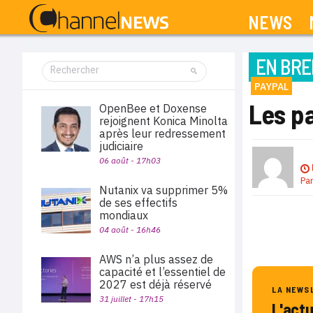
NEWS
EN BRE
PAYPAL
Les p
OpenBee et Doxense
rejoignent Konica Minolta
après leur redressement
judiciaire
06 août - 17h03
Pa
Nutanix va supprimer 5%
de ses effectifs
mondiaux
04 août - 16h46
AWS n’a plus assez de
capacité et l’essentiel de
2027 est déjà réservé
LA NEWS
31 juillet - 17h15
L'act