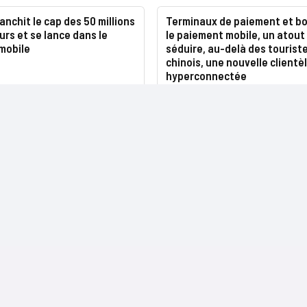
anchit le cap des 50 millions
Terminaux de paiement et bo
eurs et se lance dans le
le paiement mobile, un atout
mobile
séduire, au-delà des tourist
chinois, une nouvelle clientè
hyperconnectée
NOS SITES
CONTACTS
Nominations
InformatiqueNews.fr
Rédaction
Produits et solutions
Projets-Informatiques.fr
Publicité