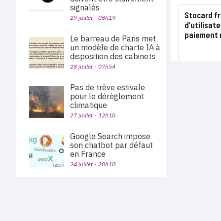
signalés
Stocard fr
29 juillet - 08h19
d’utilisat
paiement 
Le barreau de Paris met
un modèle de charte IA à
disposition des cabinets
28 juillet - 07h54
Pas de trève estivale
pour le dérèglement
climatique
27 juillet - 12h10
Google Search impose
son chatbot par défaut
en France
24 juillet - 20h10
La présence au bureau
ne rend pas plus
PLAN DU SITE
productif, selon une
Actu des sociétés
étude d’Indeed
Agenda
Nous proposons aux professionnels des marchés de