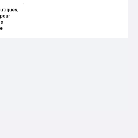
utiques,
 pour
es
le
Terms of use
Mentions légales
Politique de confidentialité