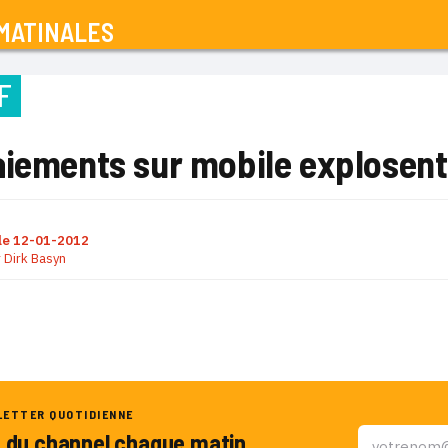
MATINALES
F
aiements sur mobile explosent
le
12-01-2012
r
Dirk Basyn
LETTER QUOTIDIENNE
u du channel chaque matin