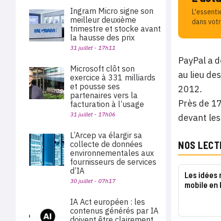
Ingram Micro signe son
L'essenti
meilleur deuxième
dans votr
trimestre et stocke avant
la hausse des prix
31 juillet - 17h11
PayPal a d
Microsoft clôt son
au lieu de
exercice à 331 milliards
et pousse ses
2012.
partenaires vers la
Près de 17
facturation à l’usage
31 juillet - 17h06
devant les
L’Arcep va élargir sa
collecte de données
NOS LECT
environnementales aux
fournisseurs de services
d’IA
Les idées 
30 juillet - 07h17
mobile en
IA Act européen : les
contenus générés par IA
doivent être clairement