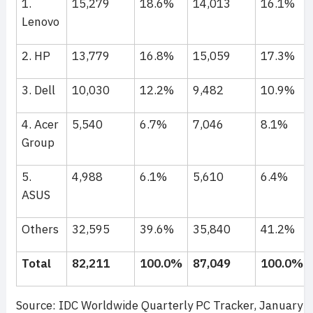
1.
15,279
18.6%
14,013
16.1%
Lenovo
2. HP
13,779
16.8%
15,059
17.3%
3. Dell
10,030
12.2%
9,482
10.9%
4. Acer
5,540
6.7%
7,046
8.1%
Group
5.
4,988
6.1%
5,610
6.4%
ASUS
Others
32,595
39.6%
35,840
41.2%
Total
82,211
100.0%
87,049
100.0%
Source: IDC Worldwide Quarterly PC Tracker, January 9