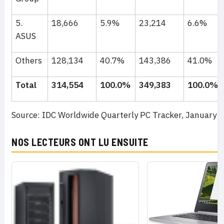
5.
18,666
5.9%
23,214
6.6%
ASUS
Others
128,134
40.7%
143,386
41.0%
Total
314,554
100.0%
349,383
100.0%
Source: IDC Worldwide Quarterly PC Tracker, January 9
NOS LECTEURS ONT LU ENSUITE