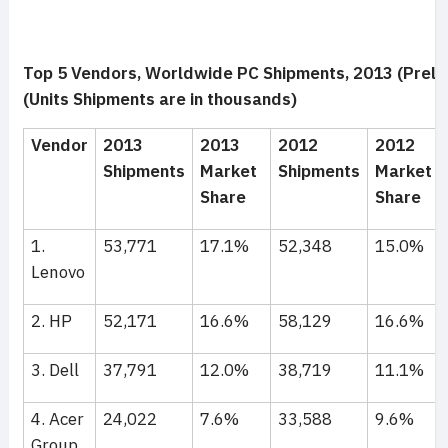
Top 5 Vendors, Worldwide PC Shipments, 2013 (Preli
(Units Shipments are in thousands)
Vendor
2013
2013
2012
2012
Shipments
Market
Shipments
Market
Share
Share
1.
53,771
17.1%
52,348
15.0%
Lenovo
2. HP
52,171
16.6%
58,129
16.6%
3. Dell
37,791
12.0%
38,719
11.1%
4. Acer
24,022
7.6%
33,588
9.6%
Group