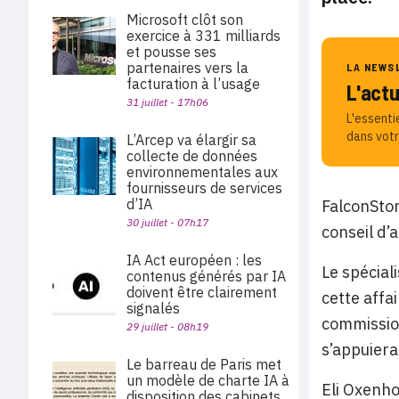
Microsoft clôt son
exercice à 331 milliards
et pousse ses
partenaires vers la
LA NEWS
facturation à l’usage
L'act
31 juillet - 17h06
L'essenti
dans votr
L’Arcep va élargir sa
collecte de données
environnementales aux
fournisseurs de services
d’IA
FalconSto
30 juillet - 07h17
conseil d’
IA Act européen : les
Le spécial
contenus générés par IA
doivent être clairement
cette affai
signalés
commission
29 juillet - 08h19
s’appuiera
Le barreau de Paris met
un modèle de charte IA à
Eli Oxenho
disposition des cabinets