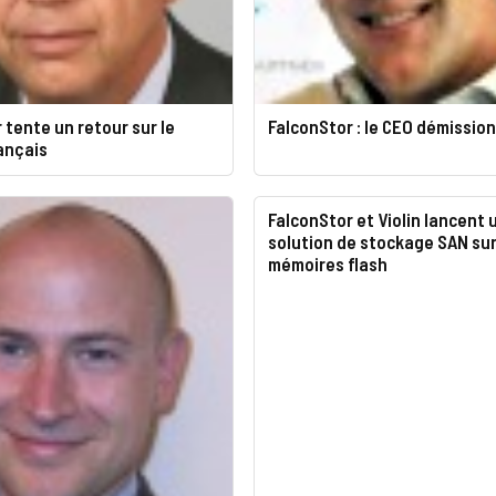
 tente un retour sur le
FalconStor : le CEO démissio
ançais
FalconStor et Violin lancent 
solution de stockage SAN su
mémoires flash