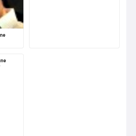
nne
une
r