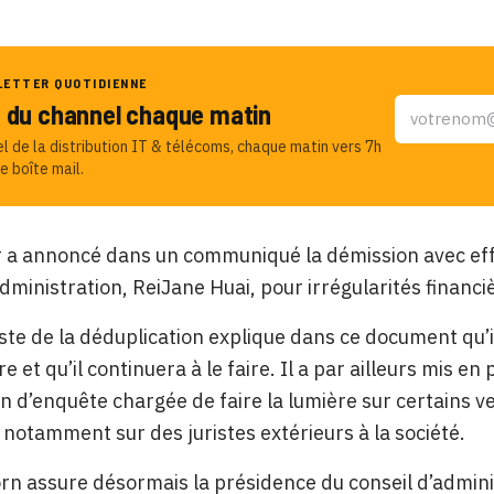
LETTER QUOTIDIENNE
u du channel chaque matin
el de la distribution IT & télécoms, chaque matin vers 7h
e boîte mail.
r a annoncé dans un communiqué la démission avec eff
administration, ReiJane Huai, pour irrégularités financi
iste de la déduplication explique dans ce document qu’i
re et qu’il continuera à le faire. Il a par ailleurs mis e
 d’enquête chargée de faire la lumière sur certains v
 notamment sur des juristes extérieurs à la société.
rn assure désormais la présidence du conseil d’admini