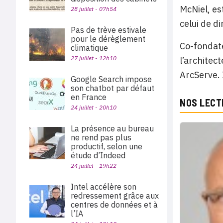
McNiel, es
28 juillet - 07h54
celui de di
Pas de trève estivale
pour le dérèglement
Co-fondate
climatique
27 juillet - 12h10
l’architec
ArcServe. 
Google Search impose
son chatbot par défaut
en France
NOS LECT
24 juillet - 20h10
La présence au bureau
ne rend pas plus
productif, selon une
étude d’Indeed
24 juillet - 19h22
Intel accélère son
redressement grâce aux
centres de données et à
l’IA