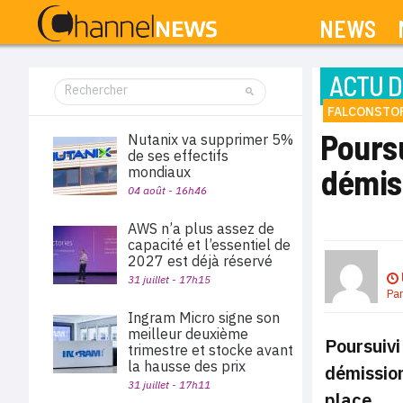
NEWS
ACTU D
FALCONSTO
Poursu
Nutanix va supprimer 5%
de ses effectifs
démis
mondiaux
04 août - 16h46
AWS n’a plus assez de
capacité et l’essentiel de
2027 est déjà réservé
31 juillet - 17h15
Pa
Ingram Micro signe son
meilleur deuxième
Poursuivi
trimestre et stocke avant
la hausse des prix
démission
31 juillet - 17h11
place.