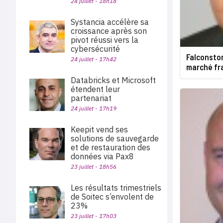
24 juillet - 18h18
Systancia accélère sa
croissance après son
pivot réussi vers la
cybersécurité
Falconstor
24 juillet - 17h42
marché fr
Databricks et Microsoft
étendent leur
partenariat
24 juillet - 17h19
Keepit vend ses
solutions de sauvegarde
et de restauration des
données via Pax8
23 juillet - 18h56
Les résultats trimestriels
de Soitec s’envolent de
23%
23 juillet - 17h03