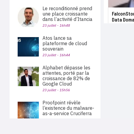
Le reconditionné prend
FalconStor
une place croissante
dans l’activité d’Itancia
Data Doma
23 juillet - 16h48
Atos lance sa
plateforme de cloud
souverain
23 juillet - 16h44
Alphabet dépasse les
attentes, porté par la
croissance de 82% de
Google Cloud
23 juillet - 15h56
Proofpoint révèle
l’existence du malware-
as-a-service Cruciferra
22 juillet - 18h45
Benoist Desanlis devient
PLAN DU SITE