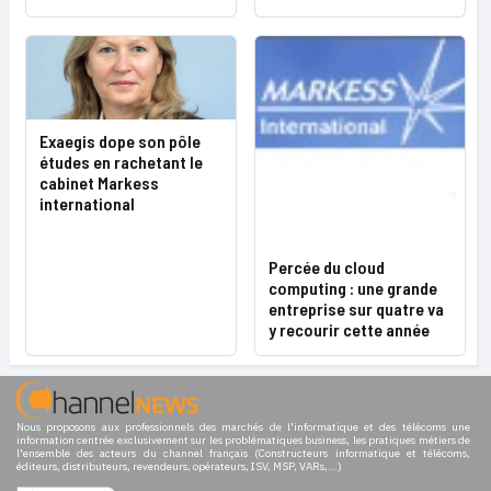
Exaegis dope son pôle
études en rachetant le
cabinet Markess
international
Percée du cloud
computing : une grande
entreprise sur quatre va
y recourir cette année
Nous proposons aux professionnels des marchés de l'informatique et des télécoms une
information centrée exclusivement sur les problématiques business, les pratiques métiers de
l'ensemble des acteurs du channel français (Constructeurs informatique et télécoms,
éditeurs, distributeurs, revendeurs, opérateurs, ISV, MSP, VARs,...)