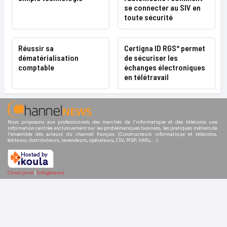
se connecter au SIV en
toute sécurité
Réussir sa
Certigna ID RGS* permet
dématérialisation
de sécuriser les
comptable
échanges électroniques
en télétravail
Nous proposons aux professionnels des marchés de l'informatique et des télécoms une
information centrée exclusivement sur les problématiques business, les pratiques métiers de
l'ensemble des acteurs du channel français (Constructeurs informatique et télécoms,
éditeurs, distributeurs, revendeurs, opérateurs, ISV, MSP, VARs,...)
Cloud privé
|
Infogérance