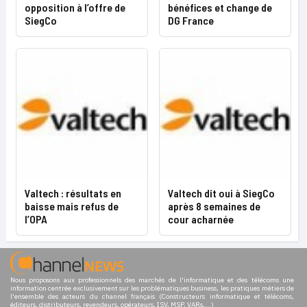
opposition à l’offre de
bénéfices et change de
SiegCo
DG France
Valtech : résultats en
Valtech dit oui à SiegCo
baisse mais refus de
après 8 semaines de
l’OPA
cour acharnée
Nous proposons aux professionnels des marchés de l'informatique et des télécoms une
information centrée exclusivement sur les problématiques business, les pratiques métiers de
l'ensemble des acteurs du channel français (Constructeurs informatique et télécoms,
éditeurs, distributeurs, revendeurs, opérateurs, ISV, MSP, VARs,...)