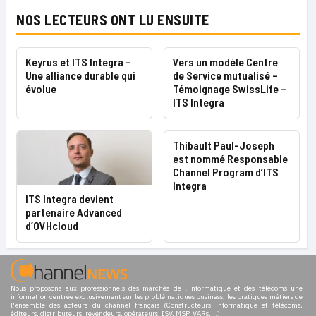
NOS LECTEURS ONT LU ENSUITE
Keyrus et ITS Integra –
Vers un modèle Centre
Une alliance durable qui
de Service mutualisé –
évolue
Témoignage SwissLife –
ITS Integra
Thibault Paul-Joseph
est nommé Responsable
Channel Program d’ITS
Integra
ITS Integra devient
partenaire Advanced
d’OVHcloud
Nous proposons aux professionnels des marchés de l'informatique et des télécoms une
information centrée exclusivement sur les problématiques business, les pratiques métiers de
l'ensemble des acteurs du channel français (Constructeurs informatique et télécoms,
éditeurs, distributeurs, revendeurs, opérateurs, ISV, MSP, VARs,...)