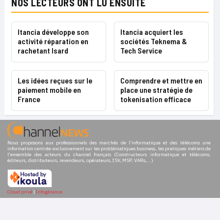
NOS LECTEURS ONT LU ENSUITE
Itancia développe son
Itancia acquiert les
activité réparation en
sociétés Teknema &
rachetant Isard
Tech Service
Les idées reçues sur le
Comprendre et mettre en
paiement mobile en
place une stratégie de
France
tokenisation efficace
Nous proposons aux professionnels des marchés de l'informatique et des télécoms une
information centrée exclusivement sur les problématiques business, les pratiques métiers de
l'ensemble des acteurs du channel français (Constructeurs informatique et télécoms,
éditeurs, distributeurs, revendeurs, opérateurs, ISV, MSP, VARs,...)
Cloud privé
|
Infogérance