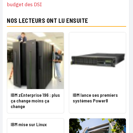
budget des DSI
NOS LECTEURS ONT LU ENSUITE
IBM zEnterprise 196 : plus
IBM lance ses premiers
ça change moins ça
systèmes Power8
change
IBM mise sur Linux