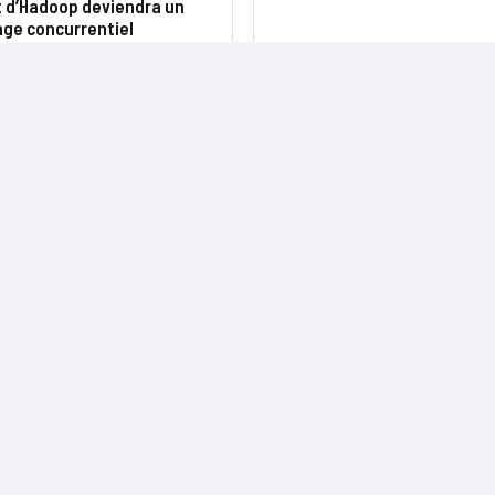
it d’Hadoop deviendra un
ge concurrentiel
NOS SITES
CONTACTS
Nominations
InformatiqueNews.fr
Rédaction
Produits et solutions
Projets-Informatiques.fr
Publicité