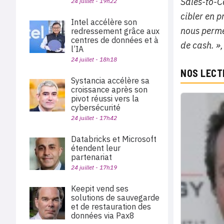
Sales-to-C
24 juillet - 19h22
cibler en 
Intel accélère son
nous permet
redressement grâce aux
centres de données et à
de cash. »
l’IA
24 juillet - 18h18
NOS LECT
Systancia accélère sa
croissance après son
pivot réussi vers la
cybersécurité
24 juillet - 17h42
Databricks et Microsoft
étendent leur
partenariat
24 juillet - 17h19
Keepit vend ses
solutions de sauvegarde
et de restauration des
données via Pax8