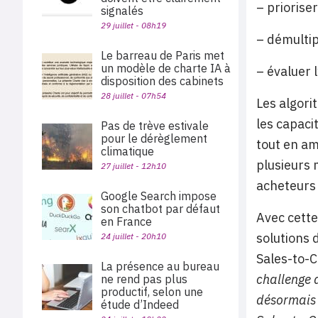
– priorise
signalés
29 juillet - 08h19
– démultip
Le barreau de Paris met
un modèle de charte IA à
– évaluer 
disposition des cabinets
28 juillet - 07h54
Les algori
les capaci
Pas de trève estivale
pour le dérèglement
tout en am
climatique
plusieurs 
27 juillet - 12h10
acheteurs 
Google Search impose
son chatbot par défaut
Avec cette
en France
solutions 
24 juillet - 20h10
Sales-to-
La présence au bureau
challenge 
ne rend pas plus
productif, selon une
désormais d
étude d’Indeed