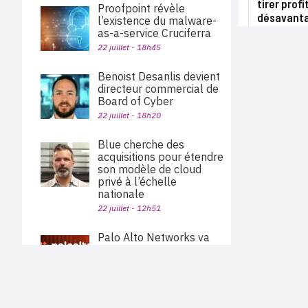
tirer prof
Proofpoint révèle
désavanta
l’existence du malware-
as-a-service Cruciferra
22 juillet - 18h45
Benoist Desanlis devient
directeur commercial de
Board of Cyber
22 juillet - 18h20
Blue cherche des
acquisitions pour étendre
son modèle de cloud
privé à l’échelle
nationale
22 juillet - 12h51
Palo Alto Networks va
acquérir Embrace pour
étendre sa plateforme
d’observabilité
PLAN DU SITE
Actu des sociétés
22 juillet - 11h40
Agenda
Nous proposons aux professionnels des marchés de