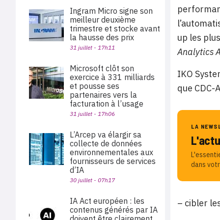
performanc
Ingram Micro signe son
meilleur deuxième
l’automati
trimestre et stocke avant
up les plu
la hausse des prix
31 juillet - 17h11
Analytics 
Microsoft clôt son
IKO System
exercice à 331 milliards
et pousse ses
que CDC-Ar
partenaires vers la
facturation à l’usage
31 juillet - 17h06
LA NEWS
L’Arcep va élargir sa
L'act
collecte de données
environnementales aux
L'essenti
fournisseurs de services
dans votr
d’IA
30 juillet - 07h17
IA Act européen : les
– cibler l
contenus générés par IA
doivent être clairement