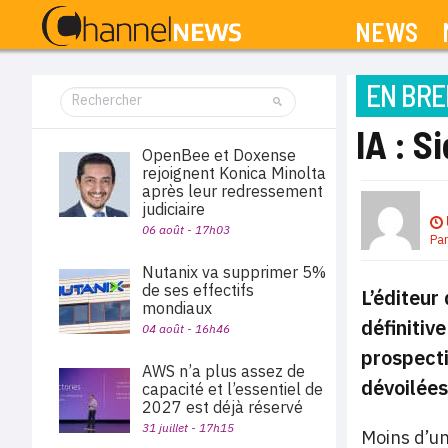
NEWS
EN BRE
IA : S
OpenBee et Doxense
rejoignent Konica Minolta
après leur redressement
judiciaire
06 août - 17h03
Pa
Nutanix va supprimer 5%
de ses effectifs
L’éditeur
mondiaux
définitiv
04 août - 16h46
prospecti
AWS n’a plus assez de
dévoilées
capacité et l’essentiel de
2027 est déjà réservé
31 juillet - 17h15
Moins d’un 